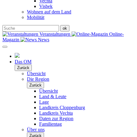
Vechta
Visbek
Wohnen auf dem Land
Mobilität
Veranstaltungen
Online-
Magazin
News
Das OM
Zurück
Übersicht
Die Region
Zurück
Übersicht
Land & Leute
Lage
Landkreis Cloppenburg
Landkreis Vechta
Daten zur Region
Familientag
Über uns
Zurück