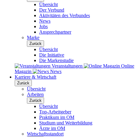
Übersicht
Der Verbund
Aktivitäten des Verbundes
News
Jobs
Ansprechpartner
Marke
Zurück
Übersicht
Die Initiative
Die Markenstudie
Veranstaltungen
Online
Magazin
News
Karriere & Wirtschaft
Zurück
Übersicht
Arbeiten
Zurück
Übersicht
Top-Arbeitgeber
Praktikum im OM
Studium und Weiterbildung
Ärzte im OM
Wirtschaftsstandort