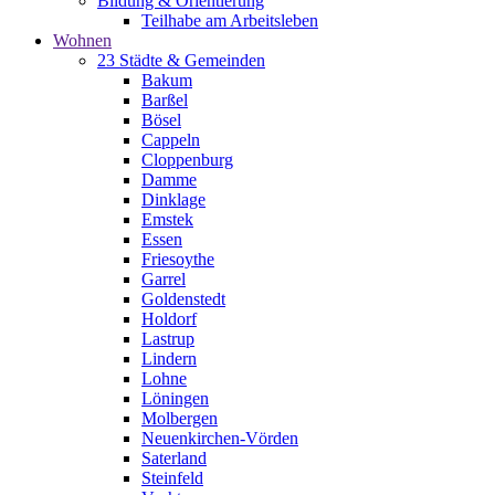
Bildung & Orientierung
Teilhabe am Arbeitsleben
Wohnen
23 Städte & Gemeinden
Bakum
Barßel
Bösel
Cappeln
Cloppenburg
Damme
Dinklage
Emstek
Essen
Friesoythe
Garrel
Goldenstedt
Holdorf
Lastrup
Lindern
Lohne
Löningen
Molbergen
Neuenkirchen-Vörden
Saterland
Steinfeld