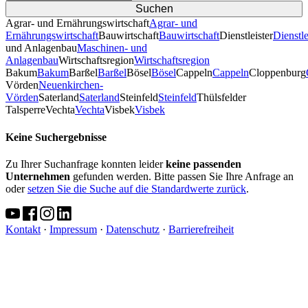
Agrar- und Ernährungswirtschaft
Agrar- und
Ernährungswirtschaft
Bauwirtschaft
Bauwirtschaft
Dienstleister
Dienstle
und Anlagenbau
Maschinen- und
Anlagenbau
Wirtschaftsregion
Wirtschaftsregion
Bakum
Bakum
Barßel
Barßel
Bösel
Bösel
Cappeln
Cappeln
Cloppenburg
Vörden
Neuenkirchen-
Vörden
Saterland
Saterland
Steinfeld
Steinfeld
Thülsfelder
TalsperreVechta
Vechta
Visbek
Visbek
Keine Suchergebnisse
Zu Ihrer Suchanfrage konnten leider
keine passenden
Unternehmen
gefunden werden. Bitte passen Sie Ihre Anfrage an
oder
setzen Sie die Suche auf die Standardwerte zurück
.
Kontakt
·
Impressum
·
Datenschutz
·
Barrierefreiheit