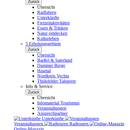
Zurück
Übersicht
Radfahren
Unterkünfte
Freizeitaktivitäten
Essen & Trinken
Natur entdecken
Kulturleben
5 Erholungsgebiete
Zurück
Übersicht
Barßel & Saterland
Dammer Berge
Hasetal
Nordkreis Vechta
Thülsfelder Talsperre
Info & Service
Zurück
Übersicht
Infomaterial Tourismus
Veranstaltungen
Ansprechpartner
Unterkünfte
Veranstaltungen
Radtouren
Online-Magazin