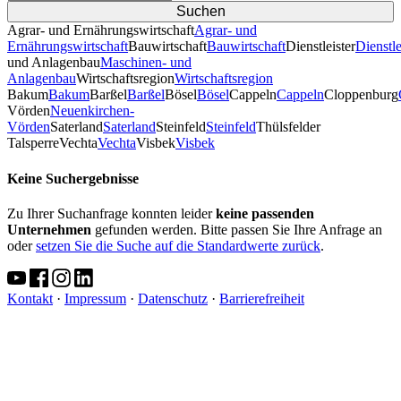
Agrar- und Ernährungswirtschaft
Agrar- und
Ernährungswirtschaft
Bauwirtschaft
Bauwirtschaft
Dienstleister
Dienstle
und Anlagenbau
Maschinen- und
Anlagenbau
Wirtschaftsregion
Wirtschaftsregion
Bakum
Bakum
Barßel
Barßel
Bösel
Bösel
Cappeln
Cappeln
Cloppenburg
Vörden
Neuenkirchen-
Vörden
Saterland
Saterland
Steinfeld
Steinfeld
Thülsfelder
TalsperreVechta
Vechta
Visbek
Visbek
Keine Suchergebnisse
Zu Ihrer Suchanfrage konnten leider
keine passenden
Unternehmen
gefunden werden. Bitte passen Sie Ihre Anfrage an
oder
setzen Sie die Suche auf die Standardwerte zurück
.
Kontakt
·
Impressum
·
Datenschutz
·
Barrierefreiheit