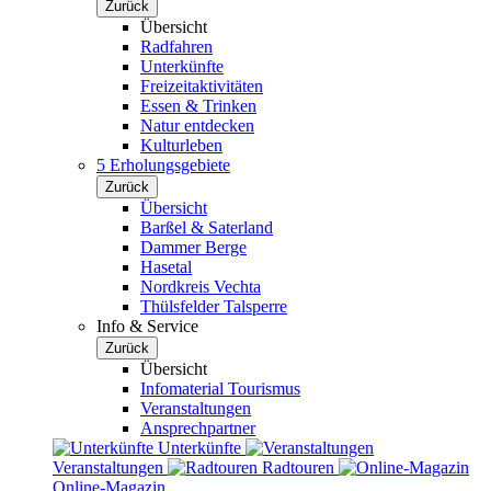
Zurück
Übersicht
Radfahren
Unterkünfte
Freizeitaktivitäten
Essen & Trinken
Natur entdecken
Kulturleben
5 Erholungsgebiete
Zurück
Übersicht
Barßel & Saterland
Dammer Berge
Hasetal
Nordkreis Vechta
Thülsfelder Talsperre
Info & Service
Zurück
Übersicht
Infomaterial Tourismus
Veranstaltungen
Ansprechpartner
Unterkünfte
Veranstaltungen
Radtouren
Online-Magazin