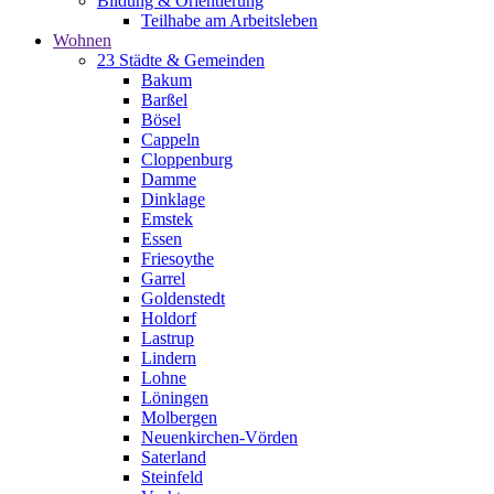
Bildung & Orientierung
Teilhabe am Arbeitsleben
Wohnen
23 Städte & Gemeinden
Bakum
Barßel
Bösel
Cappeln
Cloppenburg
Damme
Dinklage
Emstek
Essen
Friesoythe
Garrel
Goldenstedt
Holdorf
Lastrup
Lindern
Lohne
Löningen
Molbergen
Neuenkirchen-Vörden
Saterland
Steinfeld