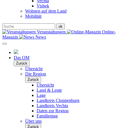
Vechta
Visbek
Wohnen auf dem Land
Mobilität
Veranstaltungen
Online-
Magazin
News
Das OM
Zurück
Übersicht
Die Region
Zurück
Übersicht
Land & Leute
Lage
Landkreis Cloppenburg
Landkreis Vechta
Daten zur Region
Familientag
Über uns
Zurück