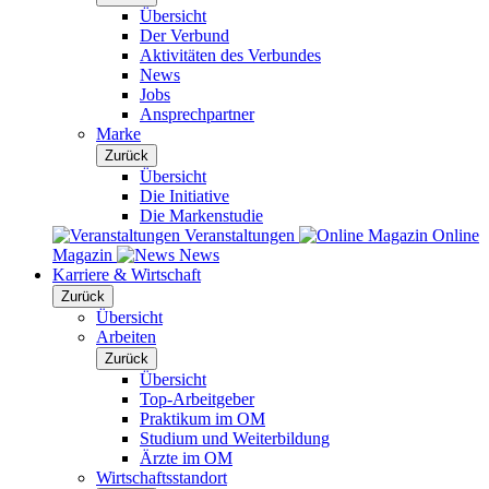
Übersicht
Der Verbund
Aktivitäten des Verbundes
News
Jobs
Ansprechpartner
Marke
Zurück
Übersicht
Die Initiative
Die Markenstudie
Veranstaltungen
Online
Magazin
News
Karriere & Wirtschaft
Zurück
Übersicht
Arbeiten
Zurück
Übersicht
Top-Arbeitgeber
Praktikum im OM
Studium und Weiterbildung
Ärzte im OM
Wirtschaftsstandort