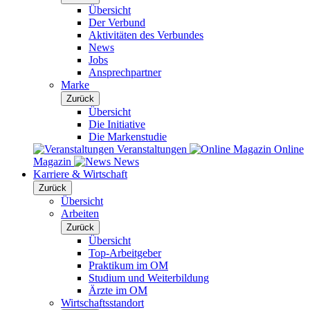
Übersicht
Der Verbund
Aktivitäten des Verbundes
News
Jobs
Ansprechpartner
Marke
Zurück
Übersicht
Die Initiative
Die Markenstudie
Veranstaltungen
Online
Magazin
News
Karriere & Wirtschaft
Zurück
Übersicht
Arbeiten
Zurück
Übersicht
Top-Arbeitgeber
Praktikum im OM
Studium und Weiterbildung
Ärzte im OM
Wirtschaftsstandort