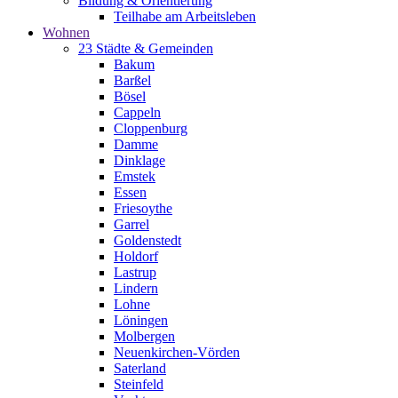
Bildung & Orientierung
Teilhabe am Arbeitsleben
Wohnen
23 Städte & Gemeinden
Bakum
Barßel
Bösel
Cappeln
Cloppenburg
Damme
Dinklage
Emstek
Essen
Friesoythe
Garrel
Goldenstedt
Holdorf
Lastrup
Lindern
Lohne
Löningen
Molbergen
Neuenkirchen-Vörden
Saterland
Steinfeld