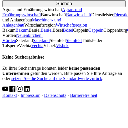
Agrar- und Ernährungswirtschaft
Agrar- und
Ernährungswirtschaft
Bauwirtschaft
Bauwirtschaft
Dienstleister
Dienstle
und Anlagenbau
Maschinen- und
Anlagenbau
Wirtschaftsregion
Wirtschaftsregion
Bakum
Bakum
Barßel
Barßel
Bösel
Bösel
Cappeln
Cappeln
Cloppenburg
Vörden
Neuenkirchen-
Vörden
Saterland
Saterland
Steinfeld
Steinfeld
Thülsfelder
TalsperreVechta
Vechta
Visbek
Visbek
Keine Suchergebnisse
Zu Ihrer Suchanfrage konnten leider
keine passenden
Unternehmen
gefunden werden. Bitte passen Sie Ihre Anfrage an
oder
setzen Sie die Suche auf die Standardwerte zurück
.
Kontakt
·
Impressum
·
Datenschutz
·
Barrierefreiheit