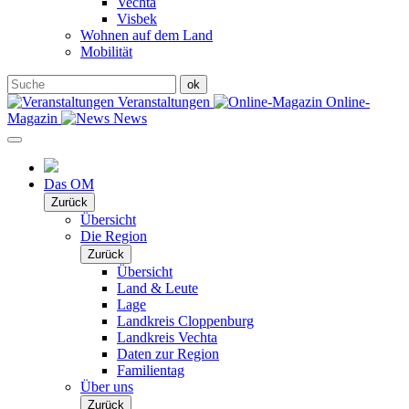
Vechta
Visbek
Wohnen auf dem Land
Mobilität
Veranstaltungen
Online-
Magazin
News
Das OM
Zurück
Übersicht
Die Region
Zurück
Übersicht
Land & Leute
Lage
Landkreis Cloppenburg
Landkreis Vechta
Daten zur Region
Familientag
Über uns
Zurück