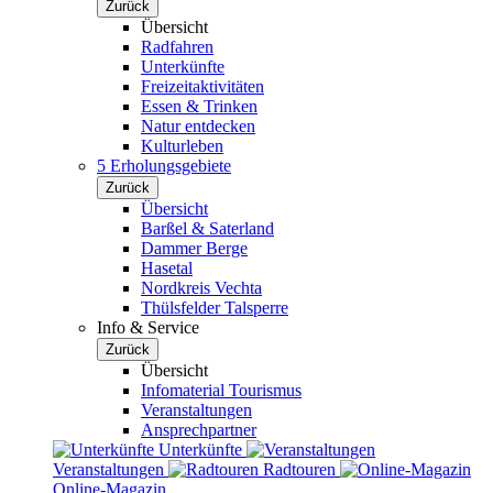
Zurück
Übersicht
Radfahren
Unterkünfte
Freizeitaktivitäten
Essen & Trinken
Natur entdecken
Kulturleben
5 Erholungsgebiete
Zurück
Übersicht
Barßel & Saterland
Dammer Berge
Hasetal
Nordkreis Vechta
Thülsfelder Talsperre
Info & Service
Zurück
Übersicht
Infomaterial Tourismus
Veranstaltungen
Ansprechpartner
Unterkünfte
Veranstaltungen
Radtouren
Online-Magazin