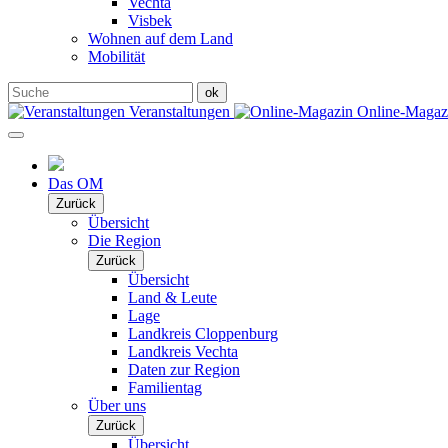
Vechta
Visbek
Wohnen auf dem Land
Mobilität
Veranstaltungen
Online-Maga
Das OM
Zurück
Übersicht
Die Region
Zurück
Übersicht
Land & Leute
Lage
Landkreis Cloppenburg
Landkreis Vechta
Daten zur Region
Familientag
Über uns
Zurück
Übersicht