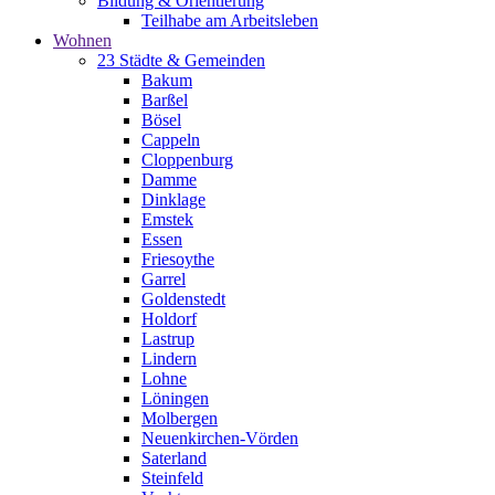
Bildung & Orientierung
Teilhabe am Arbeitsleben
Wohnen
23 Städte & Gemeinden
Bakum
Barßel
Bösel
Cappeln
Cloppenburg
Damme
Dinklage
Emstek
Essen
Friesoythe
Garrel
Goldenstedt
Holdorf
Lastrup
Lindern
Lohne
Löningen
Molbergen
Neuenkirchen-Vörden
Saterland
Steinfeld