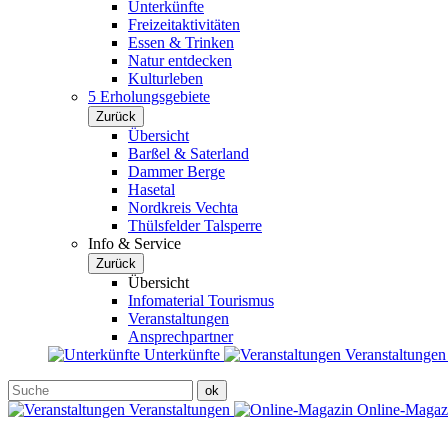
Unterkünfte
Freizeitaktivitäten
Essen & Trinken
Natur entdecken
Kulturleben
5 Erholungsgebiete
Zurück
Übersicht
Barßel & Saterland
Dammer Berge
Hasetal
Nordkreis Vechta
Thülsfelder Talsperre
Info & Service
Zurück
Übersicht
Infomaterial Tourismus
Veranstaltungen
Ansprechpartner
Unterkünfte
Veranstaltunge
Veranstaltungen
Online-Maga