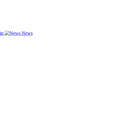
zin
News