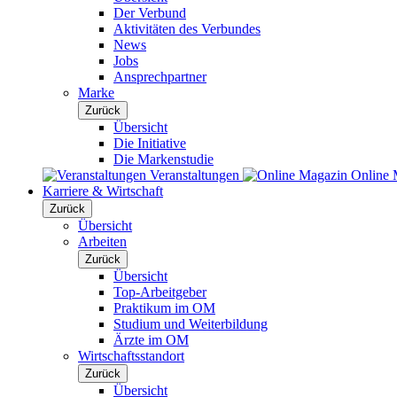
Der Verbund
Aktivitäten des Verbundes
News
Jobs
Ansprechpartner
Marke
Zurück
Übersicht
Die Initiative
Die Markenstudie
Veranstaltungen
Online 
Karriere & Wirtschaft
Zurück
Übersicht
Arbeiten
Zurück
Übersicht
Top-Arbeitgeber
Praktikum im OM
Studium und Weiterbildung
Ärzte im OM
Wirtschaftsstandort
Zurück
Übersicht