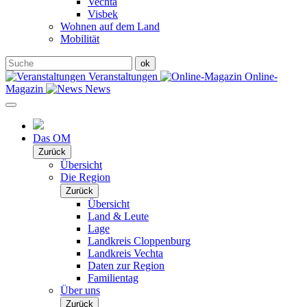
Vechta
Visbek
Wohnen auf dem Land
Mobilität
Veranstaltungen
Online-
Magazin
News
Das OM
Zurück
Übersicht
Die Region
Zurück
Übersicht
Land & Leute
Lage
Landkreis Cloppenburg
Landkreis Vechta
Daten zur Region
Familientag
Über uns
Zurück