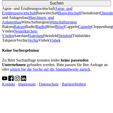
Agrar- und Ernährungswirtschaft
Agrar- und
Ernährungswirtschaft
Bauwirtschaft
Bauwirtschaft
Dienstleister
Dienstle
und Anlagenbau
Maschinen- und
Anlagenbau
Wirtschaftsregion
Wirtschaftsregion
Bakum
Bakum
Barßel
Barßel
Bösel
Bösel
Cappeln
Cappeln
Cloppenburg
Vörden
Neuenkirchen-
Vörden
Saterland
Saterland
Steinfeld
Steinfeld
Thülsfelder
TalsperreVechta
Vechta
Visbek
Visbek
Keine Suchergebnisse
Zu Ihrer Suchanfrage konnten leider
keine passenden
Unternehmen
gefunden werden. Bitte passen Sie Ihre Anfrage an
oder
setzen Sie die Suche auf die Standardwerte zurück
.
Kontakt
·
Impressum
·
Datenschutz
·
Barrierefreiheit