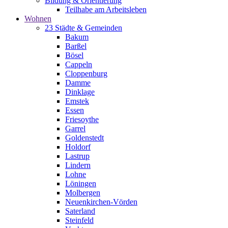
Bildung & Orientierung
Teilhabe am Arbeitsleben
Wohnen
23 Städte & Gemeinden
Bakum
Barßel
Bösel
Cappeln
Cloppenburg
Damme
Dinklage
Emstek
Essen
Friesoythe
Garrel
Goldenstedt
Holdorf
Lastrup
Lindern
Lohne
Löningen
Molbergen
Neuenkirchen-Vörden
Saterland
Steinfeld