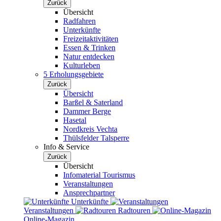
Zurück
Übersicht
Radfahren
Unterkünfte
Freizeitaktivitäten
Essen & Trinken
Natur entdecken
Kulturleben
5 Erholungsgebiete
Zurück
Übersicht
Barßel & Saterland
Dammer Berge
Hasetal
Nordkreis Vechta
Thülsfelder Talsperre
Info & Service
Zurück
Übersicht
Infomaterial Tourismus
Veranstaltungen
Ansprechpartner
Unterkünfte
Veranstaltungen
Radtouren
Online-Magazin