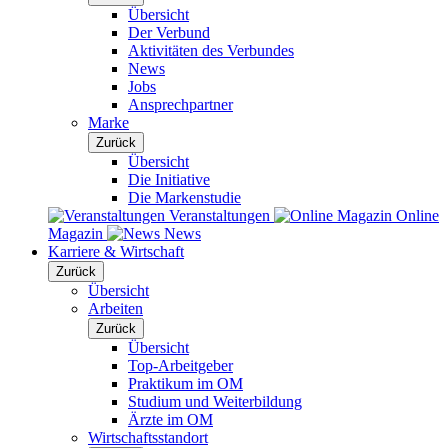
Übersicht
Der Verbund
Aktivitäten des Verbundes
News
Jobs
Ansprechpartner
Marke
Zurück
Übersicht
Die Initiative
Die Markenstudie
Veranstaltungen
Online
Magazin
News
Karriere & Wirtschaft
Zurück
Übersicht
Arbeiten
Zurück
Übersicht
Top-Arbeitgeber
Praktikum im OM
Studium und Weiterbildung
Ärzte im OM
Wirtschaftsstandort