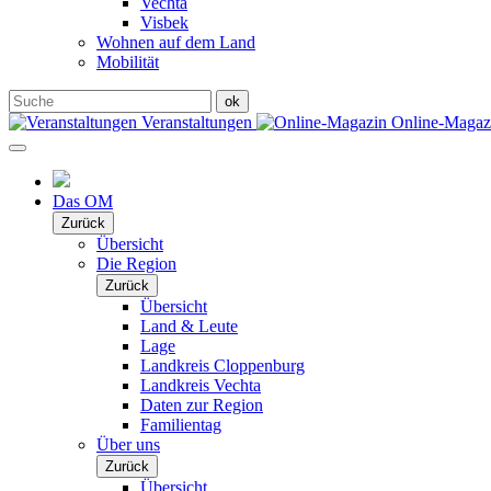
Vechta
Visbek
Wohnen auf dem Land
Mobilität
Veranstaltungen
Online-Maga
Das OM
Zurück
Übersicht
Die Region
Zurück
Übersicht
Land & Leute
Lage
Landkreis Cloppenburg
Landkreis Vechta
Daten zur Region
Familientag
Über uns
Zurück
Übersicht