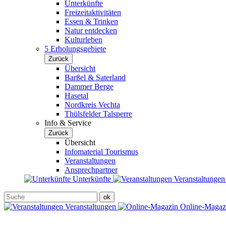
Unterkünfte
Freizeitaktivitäten
Essen & Trinken
Natur entdecken
Kulturleben
5 Erholungsgebiete
Zurück
Übersicht
Barßel & Saterland
Dammer Berge
Hasetal
Nordkreis Vechta
Thülsfelder Talsperre
Info & Service
Zurück
Übersicht
Infomaterial Tourismus
Veranstaltungen
Ansprechpartner
Unterkünfte
Veranstaltunge
Veranstaltungen
Online-Maga