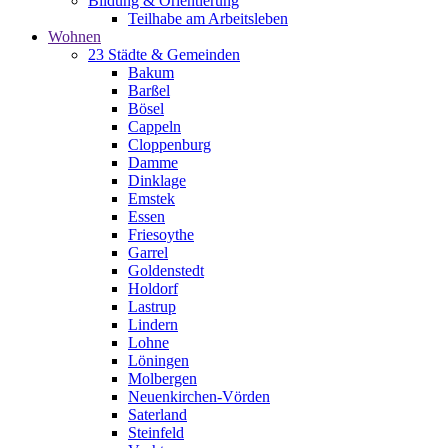
Bildung & Orientierung
Teilhabe am Arbeitsleben
Wohnen
23 Städte & Gemeinden
Bakum
Barßel
Bösel
Cappeln
Cloppenburg
Damme
Dinklage
Emstek
Essen
Friesoythe
Garrel
Goldenstedt
Holdorf
Lastrup
Lindern
Lohne
Löningen
Molbergen
Neuenkirchen-Vörden
Saterland
Steinfeld