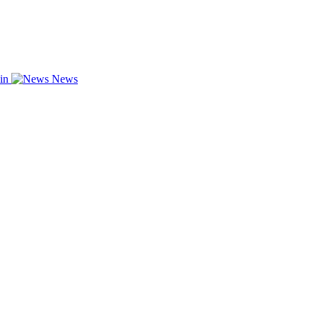
zin
News