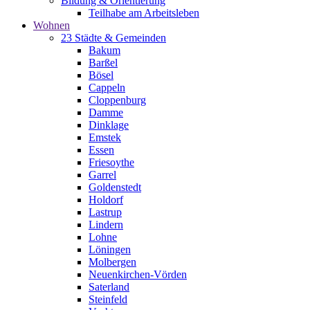
Bildung & Orientierung
Teilhabe am Arbeitsleben
Wohnen
23 Städte & Gemeinden
Bakum
Barßel
Bösel
Cappeln
Cloppenburg
Damme
Dinklage
Emstek
Essen
Friesoythe
Garrel
Goldenstedt
Holdorf
Lastrup
Lindern
Lohne
Löningen
Molbergen
Neuenkirchen-Vörden
Saterland
Steinfeld