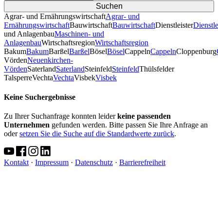
Agrar- und Ernährungswirtschaft
Agrar- und
Ernährungswirtschaft
Bauwirtschaft
Bauwirtschaft
Dienstleister
Dienstle
und Anlagenbau
Maschinen- und
Anlagenbau
Wirtschaftsregion
Wirtschaftsregion
Bakum
Bakum
Barßel
Barßel
Bösel
Bösel
Cappeln
Cappeln
Cloppenburg
Vörden
Neuenkirchen-
Vörden
Saterland
Saterland
Steinfeld
Steinfeld
Thülsfelder
TalsperreVechta
Vechta
Visbek
Visbek
Keine Suchergebnisse
Zu Ihrer Suchanfrage konnten leider
keine passenden
Unternehmen
gefunden werden. Bitte passen Sie Ihre Anfrage an
oder
setzen Sie die Suche auf die Standardwerte zurück
.
Kontakt
·
Impressum
·
Datenschutz
·
Barrierefreiheit