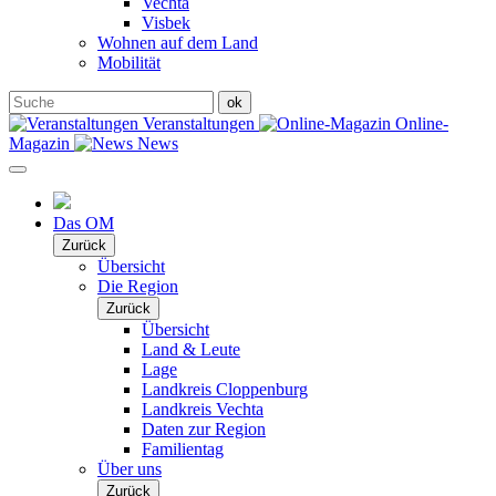
Vechta
Visbek
Wohnen auf dem Land
Mobilität
Veranstaltungen
Online-
Magazin
News
Das OM
Zurück
Übersicht
Die Region
Zurück
Übersicht
Land & Leute
Lage
Landkreis Cloppenburg
Landkreis Vechta
Daten zur Region
Familientag
Über uns
Zurück