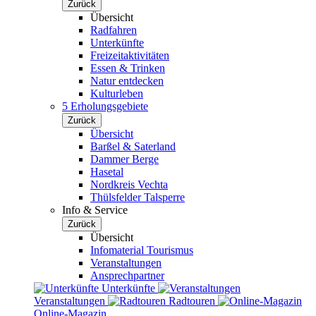
Zurück
Übersicht
Radfahren
Unterkünfte
Freizeitaktivitäten
Essen & Trinken
Natur entdecken
Kulturleben
5 Erholungsgebiete
Zurück
Übersicht
Barßel & Saterland
Dammer Berge
Hasetal
Nordkreis Vechta
Thülsfelder Talsperre
Info & Service
Zurück
Übersicht
Infomaterial Tourismus
Veranstaltungen
Ansprechpartner
Unterkünfte
Veranstaltungen
Radtouren
Online-Magazin