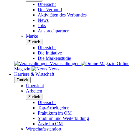
Übersicht
Der Verbund
Aktivitäten des Verbundes
News
Jobs
Ansprechpartner
Marke
Zurück
Übersicht
Die Initiative
Die Markenstudie
Veranstaltungen
Online
Magazin
News
Karriere & Wirtschaft
Zurück
Übersicht
Arbeiten
Zurück
Übersicht
Top-Arbeitgeber
Praktikum im OM
Studium und Weiterbildung
Ärzte im OM
Wirtschaftsstandort