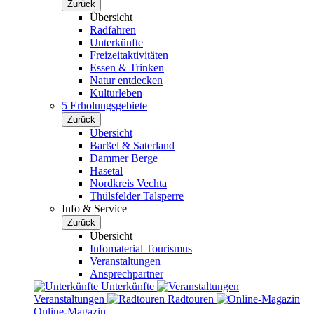
Zurück
Übersicht
Radfahren
Unterkünfte
Freizeitaktivitäten
Essen & Trinken
Natur entdecken
Kulturleben
5 Erholungsgebiete
Zurück
Übersicht
Barßel & Saterland
Dammer Berge
Hasetal
Nordkreis Vechta
Thülsfelder Talsperre
Info & Service
Zurück
Übersicht
Infomaterial Tourismus
Veranstaltungen
Ansprechpartner
Unterkünfte
Veranstaltungen
Radtouren
Online-Magazin