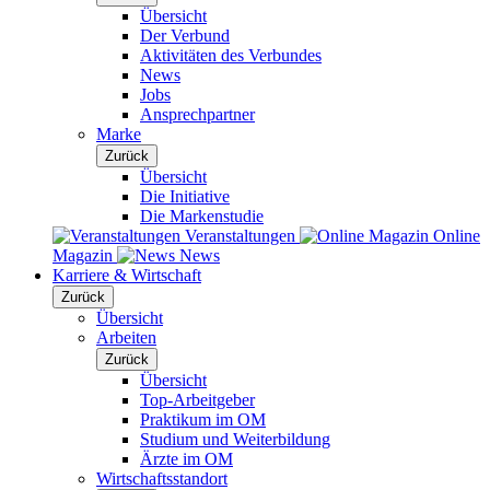
Übersicht
Der Verbund
Aktivitäten des Verbundes
News
Jobs
Ansprechpartner
Marke
Zurück
Übersicht
Die Initiative
Die Markenstudie
Veranstaltungen
Online
Magazin
News
Karriere & Wirtschaft
Zurück
Übersicht
Arbeiten
Zurück
Übersicht
Top-Arbeitgeber
Praktikum im OM
Studium und Weiterbildung
Ärzte im OM
Wirtschaftsstandort