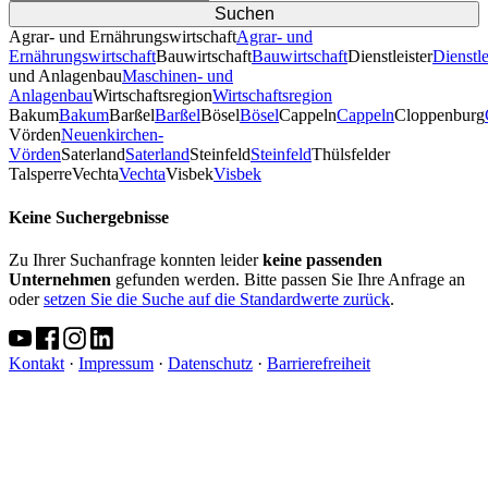
Agrar- und Ernährungswirtschaft
Agrar- und
Ernährungswirtschaft
Bauwirtschaft
Bauwirtschaft
Dienstleister
Dienstle
und Anlagenbau
Maschinen- und
Anlagenbau
Wirtschaftsregion
Wirtschaftsregion
Bakum
Bakum
Barßel
Barßel
Bösel
Bösel
Cappeln
Cappeln
Cloppenburg
Vörden
Neuenkirchen-
Vörden
Saterland
Saterland
Steinfeld
Steinfeld
Thülsfelder
TalsperreVechta
Vechta
Visbek
Visbek
Keine Suchergebnisse
Zu Ihrer Suchanfrage konnten leider
keine passenden
Unternehmen
gefunden werden. Bitte passen Sie Ihre Anfrage an
oder
setzen Sie die Suche auf die Standardwerte zurück
.
Kontakt
·
Impressum
·
Datenschutz
·
Barrierefreiheit