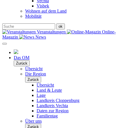
Vechta
Visbek
Wohnen auf dem Land
Mobilität
Veranstaltungen
Online-
Magazin
News
Das OM
Zurück
Übersicht
Die Region
Zurück
Übersicht
Land & Leute
Lage
Landkreis Cloppenburg
Landkreis Vechta
Daten zur Region
Familientag
Über uns
Zurück