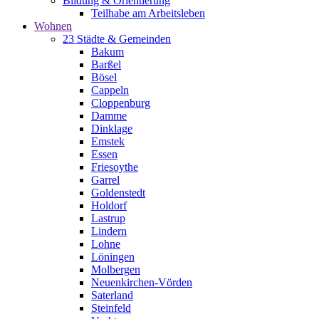
Bildung & Orientierung
Teilhabe am Arbeitsleben
Wohnen
23 Städte & Gemeinden
Bakum
Barßel
Bösel
Cappeln
Cloppenburg
Damme
Dinklage
Emstek
Essen
Friesoythe
Garrel
Goldenstedt
Holdorf
Lastrup
Lindern
Lohne
Löningen
Molbergen
Neuenkirchen-Vörden
Saterland
Steinfeld