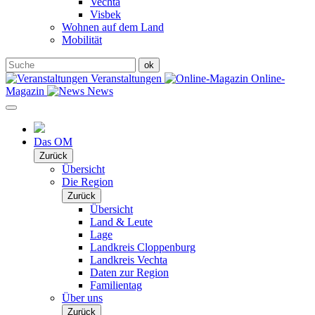
Vechta
Visbek
Wohnen auf dem Land
Mobilität
Veranstaltungen
Online-
Magazin
News
Das OM
Zurück
Übersicht
Die Region
Zurück
Übersicht
Land & Leute
Lage
Landkreis Cloppenburg
Landkreis Vechta
Daten zur Region
Familientag
Über uns
Zurück