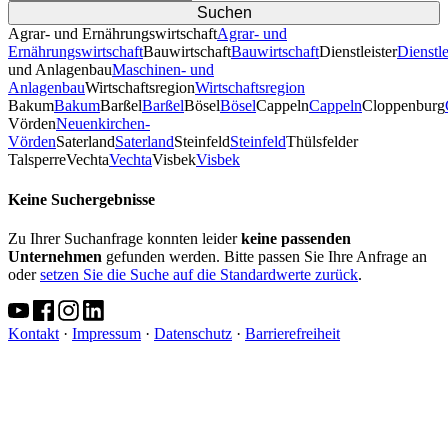
Agrar- und Ernährungswirtschaft
Agrar- und
Ernährungswirtschaft
Bauwirtschaft
Bauwirtschaft
Dienstleister
Dienstle
und Anlagenbau
Maschinen- und
Anlagenbau
Wirtschaftsregion
Wirtschaftsregion
Bakum
Bakum
Barßel
Barßel
Bösel
Bösel
Cappeln
Cappeln
Cloppenburg
Vörden
Neuenkirchen-
Vörden
Saterland
Saterland
Steinfeld
Steinfeld
Thülsfelder
TalsperreVechta
Vechta
Visbek
Visbek
Keine Suchergebnisse
Zu Ihrer Suchanfrage konnten leider
keine passenden
Unternehmen
gefunden werden. Bitte passen Sie Ihre Anfrage an
oder
setzen Sie die Suche auf die Standardwerte zurück
.
Kontakt
·
Impressum
·
Datenschutz
·
Barrierefreiheit