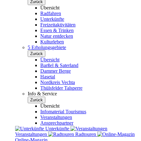
Zurück
Übersicht
Radfahren
Unterkünfte
Freizeitaktivitäten
Essen & Trinken
Natur entdecken
Kulturleben
5 Erholungsgebiete
Zurück
Übersicht
Barßel & Saterland
Dammer Berge
Hasetal
Nordkreis Vechta
Thülsfelder Talsperre
Info & Service
Zurück
Übersicht
Infomaterial Tourismus
Veranstaltungen
Ansprechpartner
Unterkünfte
Veranstaltungen
Radtouren
Online-Magazin