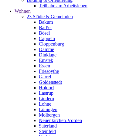
Bildung & Orientierung
Teilhabe am Arbeitsleben
Wohnen
23 Städte & Gemeinden
Bakum
Barßel
Bösel
Cappeln
Cloppenburg
Damme
Dinklage
Emstek
Essen
Friesoythe
Garrel
Goldenstedt
Holdorf
Lastrup
Lindern
Lohne
Löningen
Molbergen
Neuenkirchen-Vörden
Saterland
Steinfeld