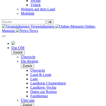
Vechta
Visbek
Wohnen auf dem Land
Mobilität
Veranstaltungen
Online-
Magazin
News
Das OM
Zurück
Übersicht
Die Region
Zurück
Übersicht
Land & Leute
Lage
Landkreis Cloppenburg
Landkreis Vechta
Daten zur Region
Familientag
Über uns
Zurück