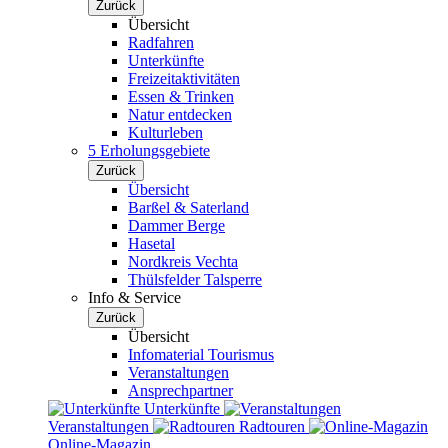
Zurück
Übersicht
Radfahren
Unterkünfte
Freizeitaktivitäten
Essen & Trinken
Natur entdecken
Kulturleben
5 Erholungsgebiete
Zurück
Übersicht
Barßel & Saterland
Dammer Berge
Hasetal
Nordkreis Vechta
Thülsfelder Talsperre
Info & Service
Zurück
Übersicht
Infomaterial Tourismus
Veranstaltungen
Ansprechpartner
Unterkünfte
Veranstaltungen
Radtouren
Online-Magazin