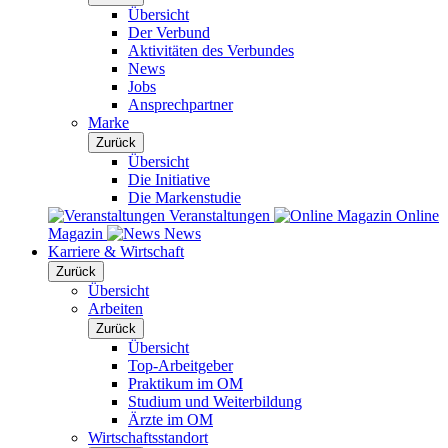
Übersicht
Der Verbund
Aktivitäten des Verbundes
News
Jobs
Ansprechpartner
Marke
Zurück
Übersicht
Die Initiative
Die Markenstudie
Veranstaltungen
Online
Magazin
News
Karriere & Wirtschaft
Zurück
Übersicht
Arbeiten
Zurück
Übersicht
Top-Arbeitgeber
Praktikum im OM
Studium und Weiterbildung
Ärzte im OM
Wirtschaftsstandort