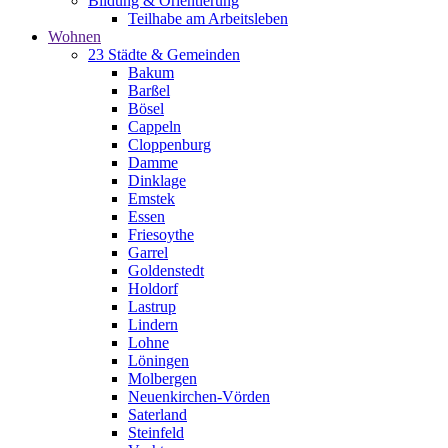
Bildung & Orientierung
Teilhabe am Arbeitsleben
Wohnen
23 Städte & Gemeinden
Bakum
Barßel
Bösel
Cappeln
Cloppenburg
Damme
Dinklage
Emstek
Essen
Friesoythe
Garrel
Goldenstedt
Holdorf
Lastrup
Lindern
Lohne
Löningen
Molbergen
Neuenkirchen-Vörden
Saterland
Steinfeld