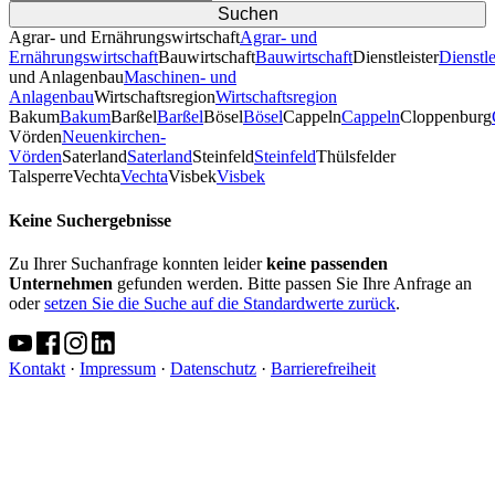
Agrar- und Ernährungswirtschaft
Agrar- und
Ernährungswirtschaft
Bauwirtschaft
Bauwirtschaft
Dienstleister
Dienstle
und Anlagenbau
Maschinen- und
Anlagenbau
Wirtschaftsregion
Wirtschaftsregion
Bakum
Bakum
Barßel
Barßel
Bösel
Bösel
Cappeln
Cappeln
Cloppenburg
Vörden
Neuenkirchen-
Vörden
Saterland
Saterland
Steinfeld
Steinfeld
Thülsfelder
TalsperreVechta
Vechta
Visbek
Visbek
Keine Suchergebnisse
Zu Ihrer Suchanfrage konnten leider
keine passenden
Unternehmen
gefunden werden. Bitte passen Sie Ihre Anfrage an
oder
setzen Sie die Suche auf die Standardwerte zurück
.
Kontakt
·
Impressum
·
Datenschutz
·
Barrierefreiheit