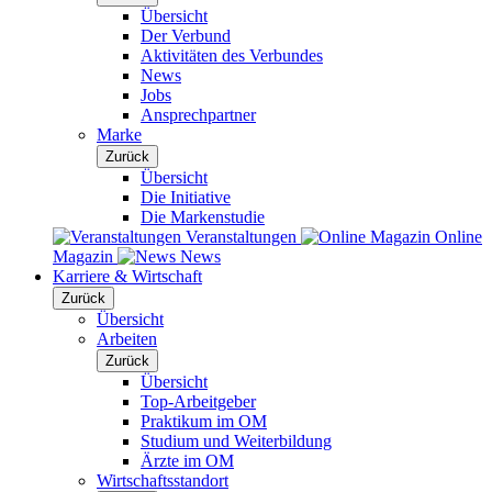
Übersicht
Der Verbund
Aktivitäten des Verbundes
News
Jobs
Ansprechpartner
Marke
Zurück
Übersicht
Die Initiative
Die Markenstudie
Veranstaltungen
Online
Magazin
News
Karriere & Wirtschaft
Zurück
Übersicht
Arbeiten
Zurück
Übersicht
Top-Arbeitgeber
Praktikum im OM
Studium und Weiterbildung
Ärzte im OM
Wirtschaftsstandort