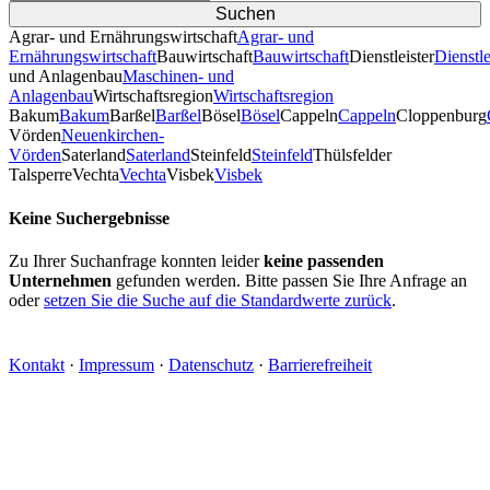
Agrar- und Ernährungswirtschaft
Agrar- und
Ernährungswirtschaft
Bauwirtschaft
Bauwirtschaft
Dienstleister
Dienstle
und Anlagenbau
Maschinen- und
Anlagenbau
Wirtschaftsregion
Wirtschaftsregion
Bakum
Bakum
Barßel
Barßel
Bösel
Bösel
Cappeln
Cappeln
Cloppenburg
Vörden
Neuenkirchen-
Vörden
Saterland
Saterland
Steinfeld
Steinfeld
Thülsfelder
TalsperreVechta
Vechta
Visbek
Visbek
Keine Suchergebnisse
Zu Ihrer Suchanfrage konnten leider
keine passenden
Unternehmen
gefunden werden. Bitte passen Sie Ihre Anfrage an
oder
setzen Sie die Suche auf die Standardwerte zurück
.
Kontakt
·
Impressum
·
Datenschutz
·
Barrierefreiheit