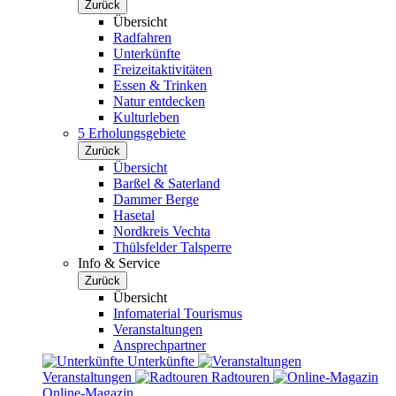
Zurück
Übersicht
Radfahren
Unterkünfte
Freizeitaktivitäten
Essen & Trinken
Natur entdecken
Kulturleben
5 Erholungsgebiete
Zurück
Übersicht
Barßel & Saterland
Dammer Berge
Hasetal
Nordkreis Vechta
Thülsfelder Talsperre
Info & Service
Zurück
Übersicht
Infomaterial Tourismus
Veranstaltungen
Ansprechpartner
Unterkünfte
Veranstaltungen
Radtouren
Online-Magazin