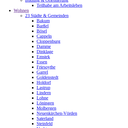
Bildung & Orientierung
Teilhabe am Arbeitsleben
Wohnen
23 Städte & Gemeinden
Bakum
Barßel
Bösel
Cappeln
Cloppenburg
Damme
Dinklage
Emstek
Essen
Friesoythe
Garrel
Goldenstedt
Holdorf
Lastrup
Lindern
Lohne
Löningen
Molbergen
Neuenkirchen-Vörden
Saterland
Steinfeld