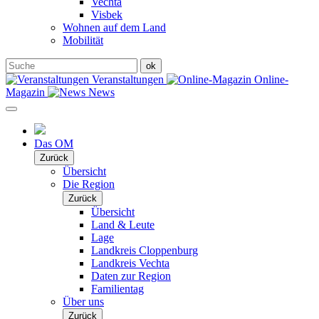
Vechta
Visbek
Wohnen auf dem Land
Mobilität
Veranstaltungen
Online-
Magazin
News
Das OM
Zurück
Übersicht
Die Region
Zurück
Übersicht
Land & Leute
Lage
Landkreis Cloppenburg
Landkreis Vechta
Daten zur Region
Familientag
Über uns
Zurück