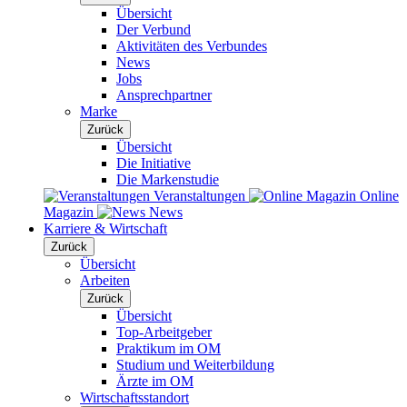
Übersicht
Der Verbund
Aktivitäten des Verbundes
News
Jobs
Ansprechpartner
Marke
Zurück
Übersicht
Die Initiative
Die Markenstudie
Veranstaltungen
Online
Magazin
News
Karriere & Wirtschaft
Zurück
Übersicht
Arbeiten
Zurück
Übersicht
Top-Arbeitgeber
Praktikum im OM
Studium und Weiterbildung
Ärzte im OM
Wirtschaftsstandort