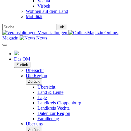
Vechta
Visbek
Wohnen auf dem Land
Mobilität
Veranstaltungen
Online-
Magazin
News
Das OM
Zurück
Übersicht
Die Region
Zurück
Übersicht
Land & Leute
Lage
Landkreis Cloppenburg
Landkreis Vechta
Daten zur Region
Familientag
Über uns
Zurück