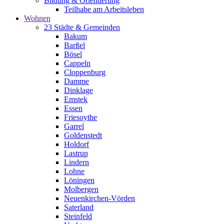
Bildung & Orientierung
Teilhabe am Arbeitsleben
Wohnen
23 Städte & Gemeinden
Bakum
Barßel
Bösel
Cappeln
Cloppenburg
Damme
Dinklage
Emstek
Essen
Friesoythe
Garrel
Goldenstedt
Holdorf
Lastrup
Lindern
Lohne
Löningen
Molbergen
Neuenkirchen-Vörden
Saterland
Steinfeld