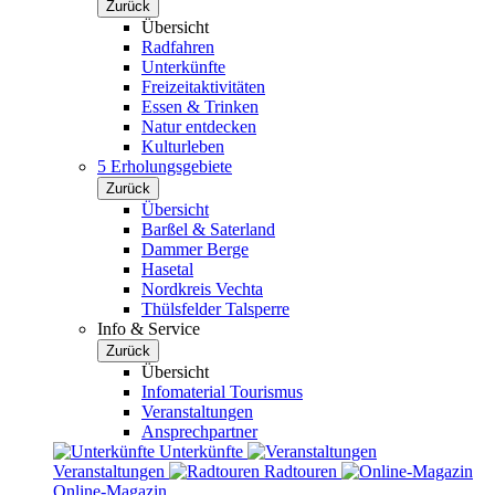
Zurück
Übersicht
Radfahren
Unterkünfte
Freizeitaktivitäten
Essen & Trinken
Natur entdecken
Kulturleben
5 Erholungsgebiete
Zurück
Übersicht
Barßel & Saterland
Dammer Berge
Hasetal
Nordkreis Vechta
Thülsfelder Talsperre
Info & Service
Zurück
Übersicht
Infomaterial Tourismus
Veranstaltungen
Ansprechpartner
Unterkünfte
Veranstaltungen
Radtouren
Online-Magazin