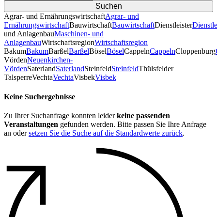
Agrar- und Ernährungswirtschaft
Agrar- und
Ernährungswirtschaft
Bauwirtschaft
Bauwirtschaft
Dienstleister
Dienstle
und Anlagenbau
Maschinen- und
Anlagenbau
Wirtschaftsregion
Wirtschaftsregion
Bakum
Bakum
Barßel
Barßel
Bösel
Bösel
Cappeln
Cappeln
Cloppenburg
Vörden
Neuenkirchen-
Vörden
Saterland
Saterland
Steinfeld
Steinfeld
Thülsfelder
TalsperreVechta
Vechta
Visbek
Visbek
Keine Suchergebnisse
Zu Ihrer Suchanfrage konnten leider
keine passenden
Veranstaltungen
gefunden werden. Bitte passen Sie Ihre Anfrage
an oder
setzen Sie die Suche auf die Standardwerte zurück
.