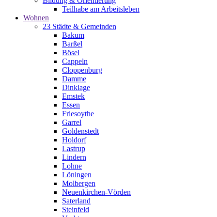
Bildung & Orientierung
Teilhabe am Arbeitsleben
Wohnen
23 Städte & Gemeinden
Bakum
Barßel
Bösel
Cappeln
Cloppenburg
Damme
Dinklage
Emstek
Essen
Friesoythe
Garrel
Goldenstedt
Holdorf
Lastrup
Lindern
Lohne
Löningen
Molbergen
Neuenkirchen-Vörden
Saterland
Steinfeld