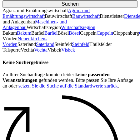
Agrar- und Ernährungswirtschaft
Agrar- und
Ernährungswirtschaft
Bauwirtschaft
Bauwirtschaft
Dienstleister
Dienstle
und Anlagenbau
Maschinen- und
Anlagenbau
Wirtschaftsregion
Wirtschaftsregion
Bakum
Bakum
Barßel
Barßel
Bösel
Bösel
Cappeln
Cappeln
Cloppenburg
Vörden
Neuenkirchen-
Vörden
Saterland
Saterland
Steinfeld
Steinfeld
Thülsfelder
TalsperreVechta
Vechta
Visbek
Visbek
Keine Suchergebnisse
Zu Ihrer Suchanfrage konnten leider
keine passenden
Veranstaltungen
gefunden werden. Bitte passen Sie Ihre Anfrage
an oder
setzen Sie die Suche auf die Standardwerte zurück
.