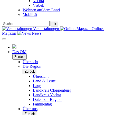
Vechta
Visbek
Wohnen auf dem Land
Mobilität
Veranstaltungen
Online-
Magazin
News
Das OM
Zurück
Übersicht
Die Region
Zurück
Übersicht
Land & Leute
Lage
Landkreis Cloppenburg
Landkreis Vechta
Daten zur Region
Familientag
Über uns
Zurück