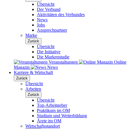
Übersicht
Der Verbund
Aktivitäten des Verbundes
News
Jobs
Ansprechpartner
Marke
Zurück
Übersicht
Die Initiative
Die Markenstudie
Veranstaltungen
Online
Magazin
News
Karriere & Wirtschaft
Zurück
Übersicht
Arbeiten
Zurück
Übersicht
Top-Arbeitgeber
Praktikum im OM
Studium und Weiterbildung
Ärzte im OM
Wirtschaftsstandort