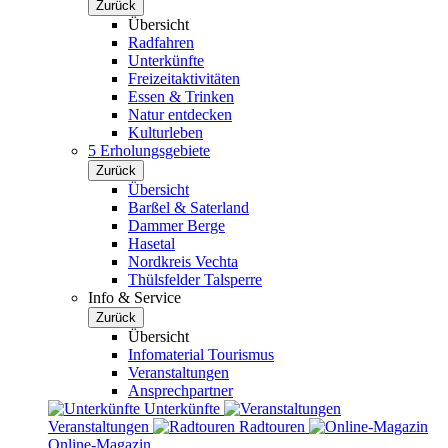
Zurück
Übersicht
Radfahren
Unterkünfte
Freizeitaktivitäten
Essen & Trinken
Natur entdecken
Kulturleben
5 Erholungsgebiete
Zurück
Übersicht
Barßel & Saterland
Dammer Berge
Hasetal
Nordkreis Vechta
Thülsfelder Talsperre
Info & Service
Zurück
Übersicht
Infomaterial Tourismus
Veranstaltungen
Ansprechpartner
Unterkünfte
Veranstaltungen
Radtouren
Online-Magazin