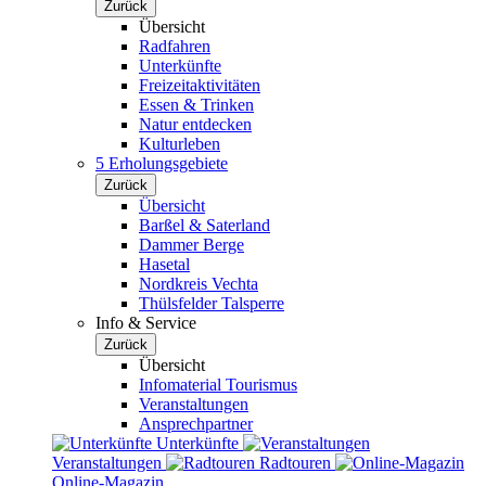
Zurück
Übersicht
Radfahren
Unterkünfte
Freizeitaktivitäten
Essen & Trinken
Natur entdecken
Kulturleben
5 Erholungsgebiete
Zurück
Übersicht
Barßel & Saterland
Dammer Berge
Hasetal
Nordkreis Vechta
Thülsfelder Talsperre
Info & Service
Zurück
Übersicht
Infomaterial Tourismus
Veranstaltungen
Ansprechpartner
Unterkünfte
Veranstaltungen
Radtouren
Online-Magazin