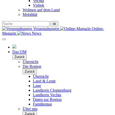
Vechta
Visbek
Wohnen auf dem Land
Mobilität
Veranstaltungen
Online-
Magazin
News
Das OM
Zurück
Übersicht
Die Region
Zurück
Übersicht
Land & Leute
Lage
Landkreis Cloppenburg
Landkreis Vechta
Daten zur Region
Familientag
Über uns
Zurück