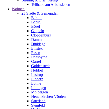
Bildung & Orientierung
Teilhabe am Arbeitsleben
Wohnen
23 Städte & Gemeinden
Bakum
Barßel
Bösel
Cappeln
Cloppenburg
Damme
Dinklage
Emstek
Essen
Friesoythe
Garrel
Goldenstedt
Holdorf
Lastrup
Lindern
Lohne
Löningen
Molbergen
Neuenkirchen-Vörden
Saterland
Steinfeld