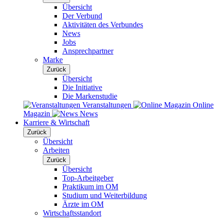
Übersicht
Der Verbund
Aktivitäten des Verbundes
News
Jobs
Ansprechpartner
Marke
Zurück
Übersicht
Die Initiative
Die Markenstudie
Veranstaltungen
Online
Magazin
News
Karriere & Wirtschaft
Zurück
Übersicht
Arbeiten
Zurück
Übersicht
Top-Arbeitgeber
Praktikum im OM
Studium und Weiterbildung
Ärzte im OM
Wirtschaftsstandort