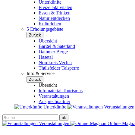
Unterkünfte
Freizeitaktivitäten
Essen & Trinken
Natur entdecken
Kulturleben
5 Erholungsgebiete
Zurück
Übersicht
Barßel & Saterland
Dammer Berge
Hasetal
Nordkreis Vechta
Thülsfelder Talsperre
Info & Service
Zurück
Übersicht
Infomaterial Tourismus
Veranstaltungen
Ansprechpartner
Unterkünfte
Veranstaltunge
Veranstaltungen
Online-Maga