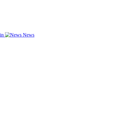
zin
News