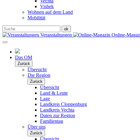
Vechta
Visbek
Wohnen auf dem Land
Mobilität
Veranstaltungen
Online-Maga
Das OM
Zurück
Übersicht
Die Region
Zurück
Übersicht
Land & Leute
Lage
Landkreis Cloppenburg
Landkreis Vechta
Daten zur Region
Familientag
Über uns
Zurück
Übersicht