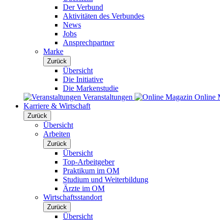
Der Verbund
Aktivitäten des Verbundes
News
Jobs
Ansprechpartner
Marke
Zurück
Übersicht
Die Initiative
Die Markenstudie
Veranstaltungen
Online 
Karriere & Wirtschaft
Zurück
Übersicht
Arbeiten
Zurück
Übersicht
Top-Arbeitgeber
Praktikum im OM
Studium und Weiterbildung
Ärzte im OM
Wirtschaftsstandort
Zurück
Übersicht