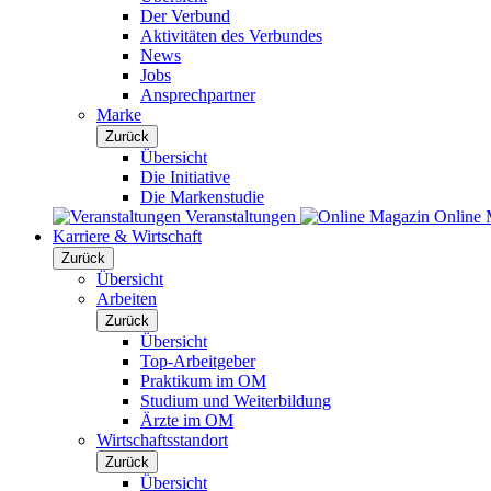
Der Verbund
Aktivitäten des Verbundes
News
Jobs
Ansprechpartner
Marke
Zurück
Übersicht
Die Initiative
Die Markenstudie
Veranstaltungen
Online 
Karriere & Wirtschaft
Zurück
Übersicht
Arbeiten
Zurück
Übersicht
Top-Arbeitgeber
Praktikum im OM
Studium und Weiterbildung
Ärzte im OM
Wirtschaftsstandort
Zurück
Übersicht