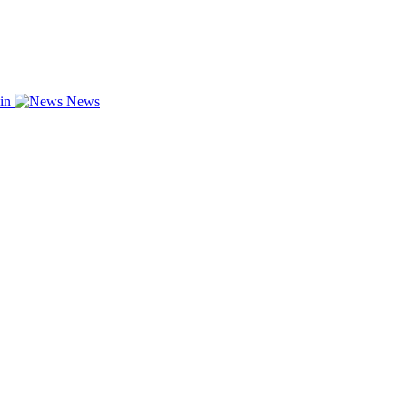
zin
News