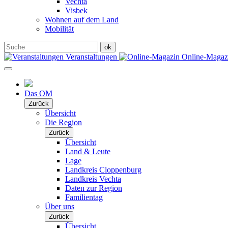
Vechta
Visbek
Wohnen auf dem Land
Mobilität
Veranstaltungen
Online-Maga
Das OM
Zurück
Übersicht
Die Region
Zurück
Übersicht
Land & Leute
Lage
Landkreis Cloppenburg
Landkreis Vechta
Daten zur Region
Familientag
Über uns
Zurück
Übersicht