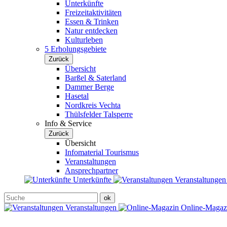
Unterkünfte
Freizeitaktivitäten
Essen & Trinken
Natur entdecken
Kulturleben
5 Erholungsgebiete
Zurück
Übersicht
Barßel & Saterland
Dammer Berge
Hasetal
Nordkreis Vechta
Thülsfelder Talsperre
Info & Service
Zurück
Übersicht
Infomaterial Tourismus
Veranstaltungen
Ansprechpartner
Unterkünfte
Veranstaltunge
Veranstaltungen
Online-Maga