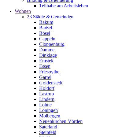
Bildung & Orientierung
Teilhabe am Arbeitsleben
Wohnen
23 Städte & Gemeinden
Bakum
Barßel
Bösel
Cappeln
Cloppenburg
Damme
Dinklage
Emstek
Essen
Friesoythe
Garrel
Goldenstedt
Holdorf
Lastrup
Lindern
Lohne
Löningen
Molbergen
Neuenkirchen-Vörden
Saterland
Steinfeld