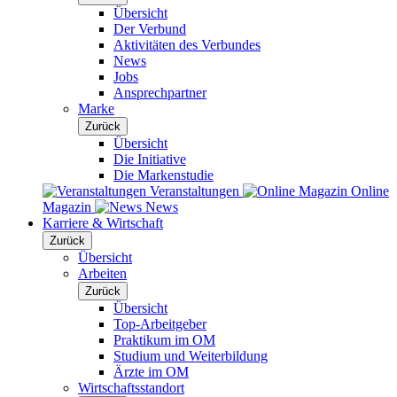
Übersicht
Der Verbund
Aktivitäten des Verbundes
News
Jobs
Ansprechpartner
Marke
Zurück
Übersicht
Die Initiative
Die Markenstudie
Veranstaltungen
Online
Magazin
News
Karriere & Wirtschaft
Zurück
Übersicht
Arbeiten
Zurück
Übersicht
Top-Arbeitgeber
Praktikum im OM
Studium und Weiterbildung
Ärzte im OM
Wirtschaftsstandort