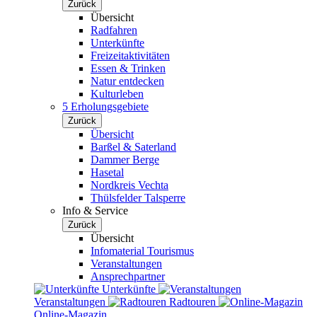
Zurück
Übersicht
Radfahren
Unterkünfte
Freizeitaktivitäten
Essen & Trinken
Natur entdecken
Kulturleben
5 Erholungsgebiete
Zurück
Übersicht
Barßel & Saterland
Dammer Berge
Hasetal
Nordkreis Vechta
Thülsfelder Talsperre
Info & Service
Zurück
Übersicht
Infomaterial Tourismus
Veranstaltungen
Ansprechpartner
Unterkünfte
Veranstaltungen
Radtouren
Online-Magazin