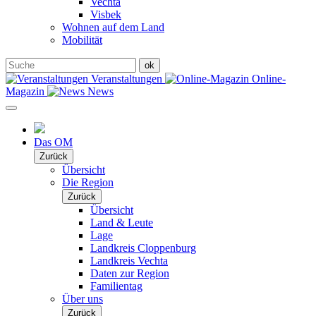
Vechta
Visbek
Wohnen auf dem Land
Mobilität
Veranstaltungen
Online-
Magazin
News
Das OM
Zurück
Übersicht
Die Region
Zurück
Übersicht
Land & Leute
Lage
Landkreis Cloppenburg
Landkreis Vechta
Daten zur Region
Familientag
Über uns
Zurück