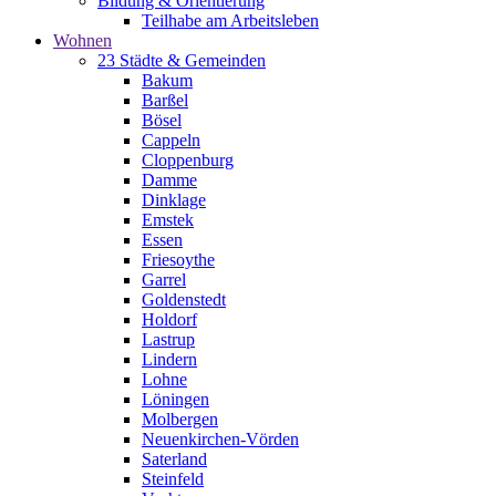
Bildung & Orientierung
Teilhabe am Arbeitsleben
Wohnen
23 Städte & Gemeinden
Bakum
Barßel
Bösel
Cappeln
Cloppenburg
Damme
Dinklage
Emstek
Essen
Friesoythe
Garrel
Goldenstedt
Holdorf
Lastrup
Lindern
Lohne
Löningen
Molbergen
Neuenkirchen-Vörden
Saterland
Steinfeld