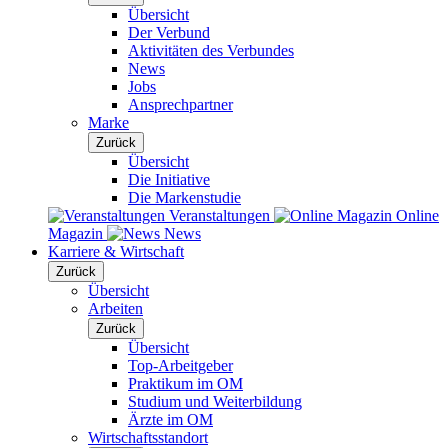
Übersicht
Der Verbund
Aktivitäten des Verbundes
News
Jobs
Ansprechpartner
Marke
Zurück
Übersicht
Die Initiative
Die Markenstudie
Veranstaltungen
Online
Magazin
News
Karriere & Wirtschaft
Zurück
Übersicht
Arbeiten
Zurück
Übersicht
Top-Arbeitgeber
Praktikum im OM
Studium und Weiterbildung
Ärzte im OM
Wirtschaftsstandort