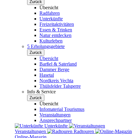
Zurück
Übersicht
Radfahren
Unterkünfte
Freizeitaktivitäten
Essen & Trinken
Natur entdecken
Kulturleben
5 Erholungsgebiete
Zurück
Übersicht
Barßel & Saterland
Dammer Berge
Hasetal
Nordkreis Vechta
Thülsfelder Talsperre
Info & Service
Zurück
Übersicht
Infomaterial Tourismus
Veranstaltungen
Ansprechpartner
Unterkünfte
Veranstaltungen
Radtouren
Online-Magazin