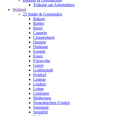
Bildung & Orientierung
Teilhabe am Arbeitsleben
Wohnen
23 Städte & Gemeinden
Bakum
Barßel
Bösel
Cappeln
Cloppenburg
Damme
Dinklage
Emstek
Essen
Friesoythe
Garrel
Goldenstedt
Holdorf
Lastrup
Lindern
Lohne
Löningen
Molbergen
Neuenkirchen-Vörden
Saterland
Steinfeld