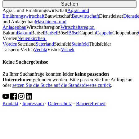
Agrar- und Ernährungswirtschaft
Agrar- und
Ernährungswirtschaft
Bauwirtschaft
Bauwirtschaft
Dienstleister
Dienstle
und Anlagenbau
Maschinen- und
Anlagenbau
Wirtschaftsregion
Wirtschaftsregion
Bakum
Bakum
Barßel
Barßel
Bösel
Bösel
Cappeln
Cappeln
Cloppenburg
Vörden
Neuenkirchen-
Vörden
Saterland
Saterland
Steinfeld
Steinfeld
Thülsfelder
TalsperreVechta
Vechta
Visbek
Visbek
Keine Suchergebnisse
Zu Ihrer Suchanfrage konnten leider
keine passenden
Unternehmen
gefunden werden. Bitte passen Sie Ihre Anfrage an
oder
setzen Sie die Suche auf die Standardwerte zurück
.
Kontakt
·
Impressum
·
Datenschutz
·
Barrierefreiheit