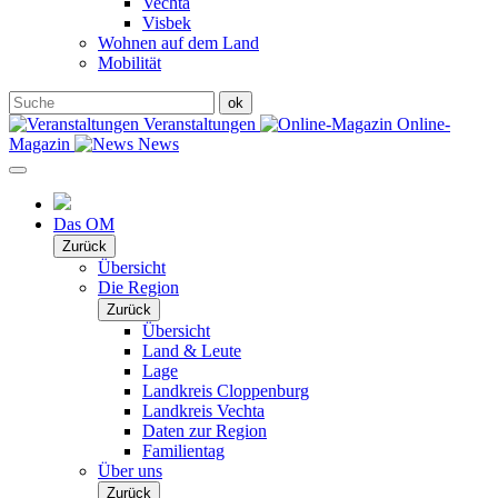
Vechta
Visbek
Wohnen auf dem Land
Mobilität
Veranstaltungen
Online-
Magazin
News
Das OM
Zurück
Übersicht
Die Region
Zurück
Übersicht
Land & Leute
Lage
Landkreis Cloppenburg
Landkreis Vechta
Daten zur Region
Familientag
Über uns
Zurück