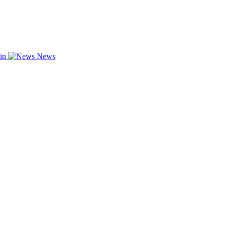
zin
News