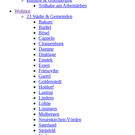
Bildung & Orientierung
Teilhabe am Arbeitsleben
Wohnen
23 Städte & Gemeinden
Bakum
Barßel
Bösel
Cappeln
Cloppenburg
Damme
Dinklage
Emstek
Essen
Friesoythe
Garrel
Goldenstedt
Holdorf
Lastrup
Lindern
Lohne
Löningen
Molbergen
Neuenkirchen-Vörden
Saterland
Steinfeld