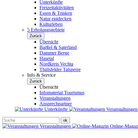
Unterkünfte
Freizeitaktivitäten
Essen & Trinken
Natur entdecken
Kulturleben
5 Erholungsgebiete
Zurück
Übersicht
Barßel & Saterland
Dammer Berge
Hasetal
Nordkreis Vechta
Thülsfelder Talsperre
Info & Service
Zurück
Übersicht
Infomaterial Tourismus
Veranstaltungen
Ansprechpartner
Unterkünfte
Veranstaltunge
Veranstaltungen
Online-Maga