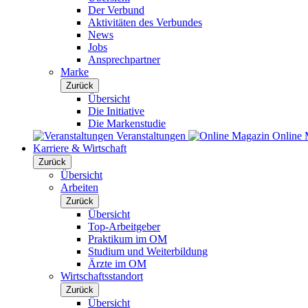
Der Verbund
Aktivitäten des Verbundes
News
Jobs
Ansprechpartner
Marke
Zurück
Übersicht
Die Initiative
Die Markenstudie
Veranstaltungen
Online 
Karriere & Wirtschaft
Zurück
Übersicht
Arbeiten
Zurück
Übersicht
Top-Arbeitgeber
Praktikum im OM
Studium und Weiterbildung
Ärzte im OM
Wirtschaftsstandort
Zurück
Übersicht