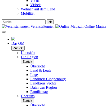
Vechta
Visbek
Wohnen auf dem Land
Mobilität
Veranstaltungen
Online-Maga
Das OM
Zurück
Übersicht
Die Region
Zurück
Übersicht
Land & Leute
Lage
Landkreis Cloppenburg
Landkreis Vechta
Daten zur Region
Familientag
Über uns
Zurück
Übersicht