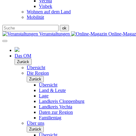
Vechta
Visbek
Wohnen auf dem Land
Mobilität
Veranstaltungen
Online-Maga
Das OM
Zurück
Übersicht
Die Region
Zurück
Übersicht
Land & Leute
Lage
Landkreis Cloppenburg
Landkreis Vechta
Daten zur Region
Familientag
Über uns
Zurück
Übersicht