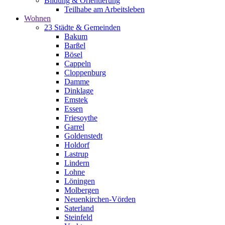
Bildung & Orientierung
Teilhabe am Arbeitsleben
Wohnen
23 Städte & Gemeinden
Bakum
Barßel
Bösel
Cappeln
Cloppenburg
Damme
Dinklage
Emstek
Essen
Friesoythe
Garrel
Goldenstedt
Holdorf
Lastrup
Lindern
Lohne
Löningen
Molbergen
Neuenkirchen-Vörden
Saterland
Steinfeld