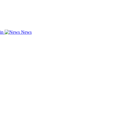
zin
News