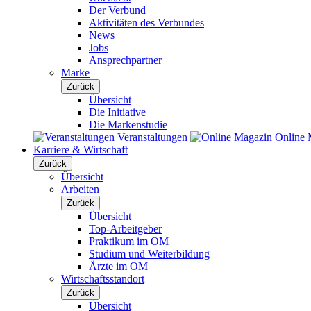
Der Verbund
Aktivitäten des Verbundes
News
Jobs
Ansprechpartner
Marke
Zurück
Übersicht
Die Initiative
Die Markenstudie
Veranstaltungen
Online 
Karriere & Wirtschaft
Zurück
Übersicht
Arbeiten
Zurück
Übersicht
Top-Arbeitgeber
Praktikum im OM
Studium und Weiterbildung
Ärzte im OM
Wirtschaftsstandort
Zurück
Übersicht