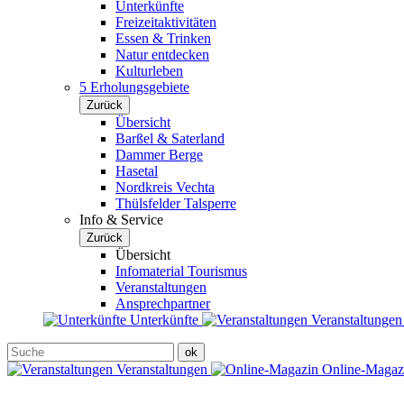
Unterkünfte
Freizeitaktivitäten
Essen & Trinken
Natur entdecken
Kulturleben
5 Erholungsgebiete
Zurück
Übersicht
Barßel & Saterland
Dammer Berge
Hasetal
Nordkreis Vechta
Thülsfelder Talsperre
Info & Service
Zurück
Übersicht
Infomaterial Tourismus
Veranstaltungen
Ansprechpartner
Unterkünfte
Veranstaltunge
Veranstaltungen
Online-Maga