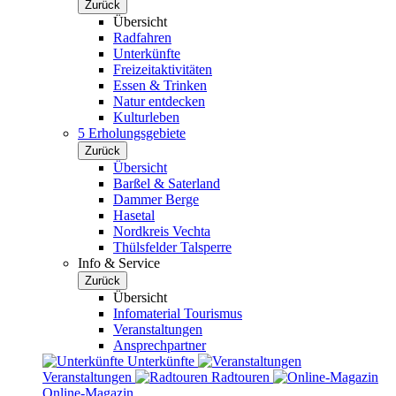
Zurück
Übersicht
Radfahren
Unterkünfte
Freizeitaktivitäten
Essen & Trinken
Natur entdecken
Kulturleben
5 Erholungsgebiete
Zurück
Übersicht
Barßel & Saterland
Dammer Berge
Hasetal
Nordkreis Vechta
Thülsfelder Talsperre
Info & Service
Zurück
Übersicht
Infomaterial Tourismus
Veranstaltungen
Ansprechpartner
Unterkünfte
Veranstaltungen
Radtouren
Online-Magazin