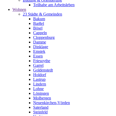
Bildung & Orientierung
Teilhabe am Arbeitsleben
Wohnen
23 Städte & Gemeinden
Bakum
Barßel
Bösel
Cappeln
Cloppenburg
Damme
Dinklage
Emstek
Essen
Friesoythe
Garrel
Goldenstedt
Holdorf
Lastrup
Lindern
Lohne
Löningen
Molbergen
Neuenkirchen-Vörden
Saterland
Steinfeld