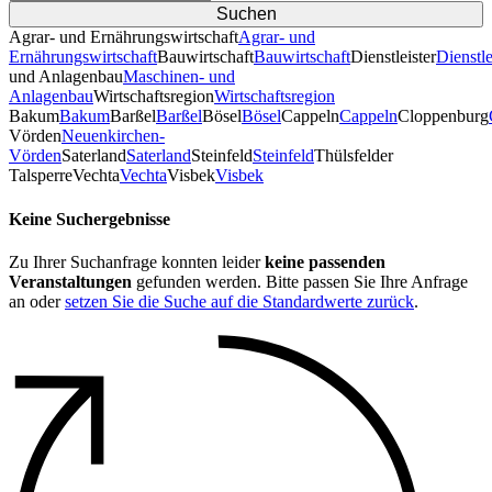
Agrar- und Ernährungswirtschaft
Agrar- und
Ernährungswirtschaft
Bauwirtschaft
Bauwirtschaft
Dienstleister
Dienstle
und Anlagenbau
Maschinen- und
Anlagenbau
Wirtschaftsregion
Wirtschaftsregion
Bakum
Bakum
Barßel
Barßel
Bösel
Bösel
Cappeln
Cappeln
Cloppenburg
Vörden
Neuenkirchen-
Vörden
Saterland
Saterland
Steinfeld
Steinfeld
Thülsfelder
TalsperreVechta
Vechta
Visbek
Visbek
Keine Suchergebnisse
Zu Ihrer Suchanfrage konnten leider
keine passenden
Veranstaltungen
gefunden werden. Bitte passen Sie Ihre Anfrage
an oder
setzen Sie die Suche auf die Standardwerte zurück
.