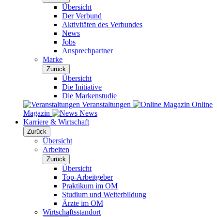
Übersicht
Der Verbund
Aktivitäten des Verbundes
News
Jobs
Ansprechpartner
Marke
Zurück
Übersicht
Die Initiative
Die Markenstudie
Veranstaltungen
Online
Magazin
News
Karriere & Wirtschaft
Zurück
Übersicht
Arbeiten
Zurück
Übersicht
Top-Arbeitgeber
Praktikum im OM
Studium und Weiterbildung
Ärzte im OM
Wirtschaftsstandort