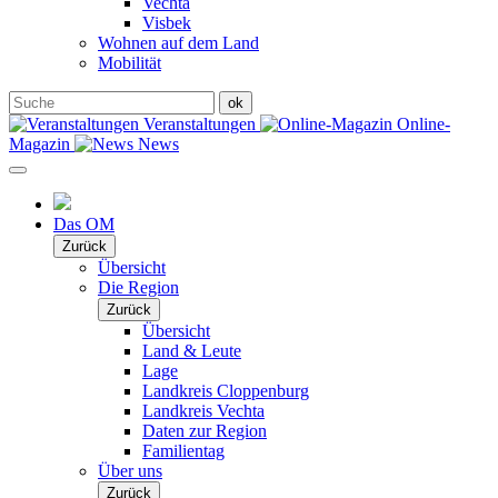
Vechta
Visbek
Wohnen auf dem Land
Mobilität
Veranstaltungen
Online-
Magazin
News
Das OM
Zurück
Übersicht
Die Region
Zurück
Übersicht
Land & Leute
Lage
Landkreis Cloppenburg
Landkreis Vechta
Daten zur Region
Familientag
Über uns
Zurück