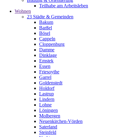
Bildung & Orientierung
Teilhabe am Arbeitsleben
Wohnen
23 Städte & Gemeinden
Bakum
Barßel
Bösel
Cappeln
Cloppenburg
Damme
Dinklage
Emstek
Essen
Friesoythe
Garrel
Goldenstedt
Holdorf
Lastrup
Lindern
Lohne
Löningen
Molbergen
Neuenkirchen-Vörden
Saterland
Steinfeld