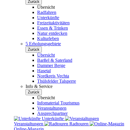
Zurück
Übersicht
Radfahren
Unterkünfte
Freizeitaktivitäten
Essen & Trinken
Natur entdecken
Kulturleben
5 Erholungsgebiete
Zurück
Übersicht
Barßel & Saterland
Dammer Berge
Hasetal
Nordkreis Vechta
Thülsfelder Talsperre
Info & Service
Zurück
Übersicht
Infomaterial Tourismus
Veranstaltungen
Ansprechpartner
Unterkünfte
Veranstaltungen
Radtouren
Online-Magazin