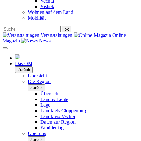
Vechta
Visbek
Wohnen auf dem Land
Mobilität
Veranstaltungen
Online-
Magazin
News
Das OM
Zurück
Übersicht
Die Region
Zurück
Übersicht
Land & Leute
Lage
Landkreis Cloppenburg
Landkreis Vechta
Daten zur Region
Familientag
Über uns
Zurück