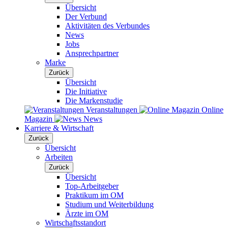
Übersicht
Der Verbund
Aktivitäten des Verbundes
News
Jobs
Ansprechpartner
Marke
Zurück
Übersicht
Die Initiative
Die Markenstudie
Veranstaltungen
Online
Magazin
News
Karriere & Wirtschaft
Zurück
Übersicht
Arbeiten
Zurück
Übersicht
Top-Arbeitgeber
Praktikum im OM
Studium und Weiterbildung
Ärzte im OM
Wirtschaftsstandort