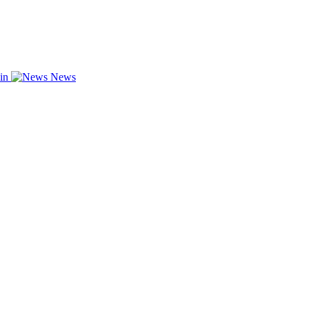
zin
News