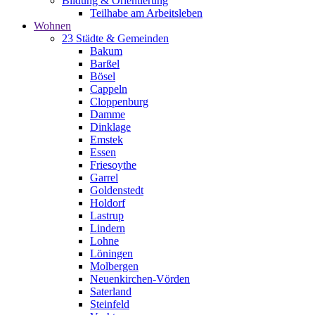
Bildung & Orientierung
Teilhabe am Arbeitsleben
Wohnen
23 Städte & Gemeinden
Bakum
Barßel
Bösel
Cappeln
Cloppenburg
Damme
Dinklage
Emstek
Essen
Friesoythe
Garrel
Goldenstedt
Holdorf
Lastrup
Lindern
Lohne
Löningen
Molbergen
Neuenkirchen-Vörden
Saterland
Steinfeld