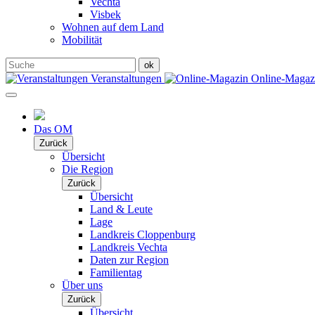
Vechta
Visbek
Wohnen auf dem Land
Mobilität
Veranstaltungen
Online-Maga
Das OM
Zurück
Übersicht
Die Region
Zurück
Übersicht
Land & Leute
Lage
Landkreis Cloppenburg
Landkreis Vechta
Daten zur Region
Familientag
Über uns
Zurück
Übersicht