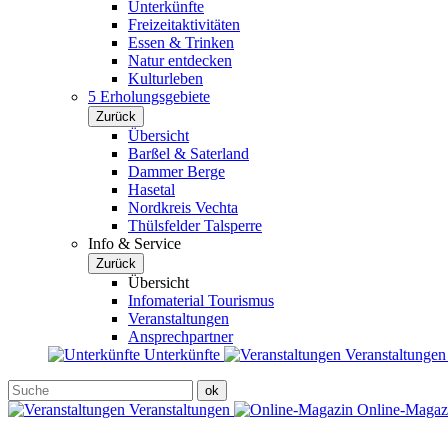
Unterkünfte
Freizeitaktivitäten
Essen & Trinken
Natur entdecken
Kulturleben
5 Erholungsgebiete
Zurück
Übersicht
Barßel & Saterland
Dammer Berge
Hasetal
Nordkreis Vechta
Thülsfelder Talsperre
Info & Service
Zurück
Übersicht
Infomaterial Tourismus
Veranstaltungen
Ansprechpartner
Unterkünfte
Veranstaltunge
Veranstaltungen
Online-Maga