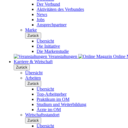
Der Verbund
Aktivitäten des Verbundes
News
Jobs
Ansprechpartner
Marke
Zurück
Übersicht
Die Initiative
Die Markenstudie
Veranstaltungen
Online 
Karriere & Wirtschaft
Zurück
Übersicht
Arbeiten
Zurück
Übersicht
Top-Arbeitgeber
Praktikum im OM
Studium und Weiterbildung
Ärzte im OM
Wirtschaftsstandort
Zurück
Übersicht