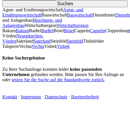
Agrar- und Ernährungswirtschaft
Agrar- und
Ernährungswirtschaft
Bauwirtschaft
Bauwirtschaft
Dienstleister
Dienstle
und Anlagenbau
Maschinen- und
Anlagenbau
Wirtschaftsregion
Wirtschaftsregion
Bakum
Bakum
Barßel
Barßel
Bösel
Bösel
Cappeln
Cappeln
Cloppenburg
Vörden
Neuenkirchen-
Vörden
Saterland
Saterland
Steinfeld
Steinfeld
Thülsfelder
TalsperreVechta
Vechta
Visbek
Visbek
Keine Suchergebnisse
Zu Ihrer Suchanfrage konnten leider
keine passenden
Unternehmen
gefunden werden. Bitte passen Sie Ihre Anfrage an
oder
setzen Sie die Suche auf die Standardwerte zurück
.
Kontakt
·
Impressum
·
Datenschutz
·
Barrierefreiheit