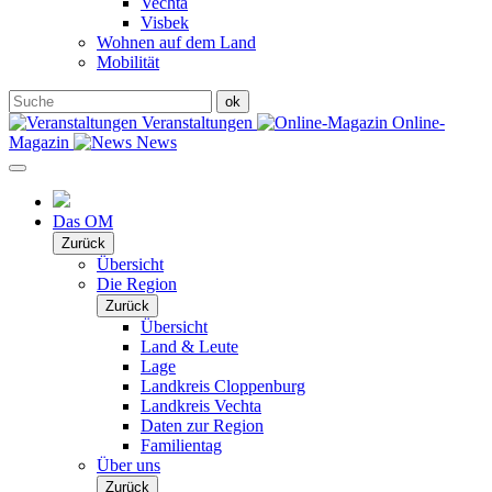
Vechta
Visbek
Wohnen auf dem Land
Mobilität
Veranstaltungen
Online-
Magazin
News
Das OM
Zurück
Übersicht
Die Region
Zurück
Übersicht
Land & Leute
Lage
Landkreis Cloppenburg
Landkreis Vechta
Daten zur Region
Familientag
Über uns
Zurück