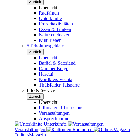
Zurück
Übersicht
Radfahren
Unterkünfte
Freizeitaktivitäten
Essen & Trinken
Natur entdecken
Kulturleben
5 Erholungsgebiete
Zurück
Übersicht
Barßel & Saterland
Dammer Berge
Hasetal
Nordkreis Vechta
Thülsfelder Talsperre
Info & Service
Zurück
Übersicht
Infomaterial Tourismus
Veranstaltungen
Ansprechpartner
Unterkünfte
Veranstaltungen
Radtouren
Online-Magazin