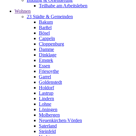
Bildung & Orientierung
Teilhabe am Arbeitsleben
Wohnen
23 Städte & Gemeinden
Bakum
Barßel
Bösel
Cappeln
Cloppenburg
Damme
Dinklage
Emstek
Essen
Friesoythe
Garrel
Goldenstedt
Holdorf
Lastrup
Lindern
Lohne
Löningen
Molbergen
Neuenkirchen-Vörden
Saterland
Steinfeld