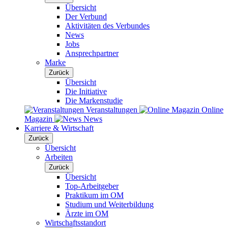
Übersicht
Der Verbund
Aktivitäten des Verbundes
News
Jobs
Ansprechpartner
Marke
Zurück
Übersicht
Die Initiative
Die Markenstudie
Veranstaltungen
Online
Magazin
News
Karriere & Wirtschaft
Zurück
Übersicht
Arbeiten
Zurück
Übersicht
Top-Arbeitgeber
Praktikum im OM
Studium und Weiterbildung
Ärzte im OM
Wirtschaftsstandort