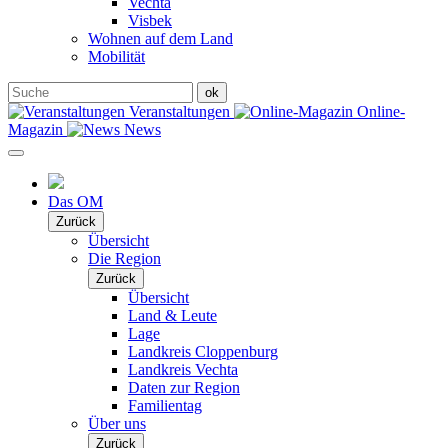
Vechta
Visbek
Wohnen auf dem Land
Mobilität
Veranstaltungen
Online-
Magazin
News
Das OM
Zurück
Übersicht
Die Region
Zurück
Übersicht
Land & Leute
Lage
Landkreis Cloppenburg
Landkreis Vechta
Daten zur Region
Familientag
Über uns
Zurück