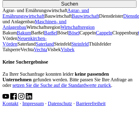
Agrar- und Ernährungswirtschaft
Agrar- und
Ernährungswirtschaft
Bauwirtschaft
Bauwirtschaft
Dienstleister
Dienstle
und Anlagenbau
Maschinen- und
Anlagenbau
Wirtschaftsregion
Wirtschaftsregion
Bakum
Bakum
Barßel
Barßel
Bösel
Bösel
Cappeln
Cappeln
Cloppenburg
Vörden
Neuenkirchen-
Vörden
Saterland
Saterland
Steinfeld
Steinfeld
Thülsfelder
TalsperreVechta
Vechta
Visbek
Visbek
Keine Suchergebnisse
Zu Ihrer Suchanfrage konnten leider
keine passenden
Unternehmen
gefunden werden. Bitte passen Sie Ihre Anfrage an
oder
setzen Sie die Suche auf die Standardwerte zurück
.
Kontakt
·
Impressum
·
Datenschutz
·
Barrierefreiheit