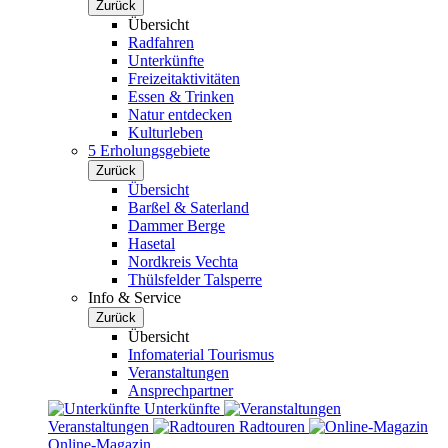
Zurück
Übersicht
Radfahren
Unterkünfte
Freizeitaktivitäten
Essen & Trinken
Natur entdecken
Kulturleben
5 Erholungsgebiete
Zurück
Übersicht
Barßel & Saterland
Dammer Berge
Hasetal
Nordkreis Vechta
Thülsfelder Talsperre
Info & Service
Zurück
Übersicht
Infomaterial Tourismus
Veranstaltungen
Ansprechpartner
Unterkünfte
Veranstaltungen
Radtouren
Online-Magazin