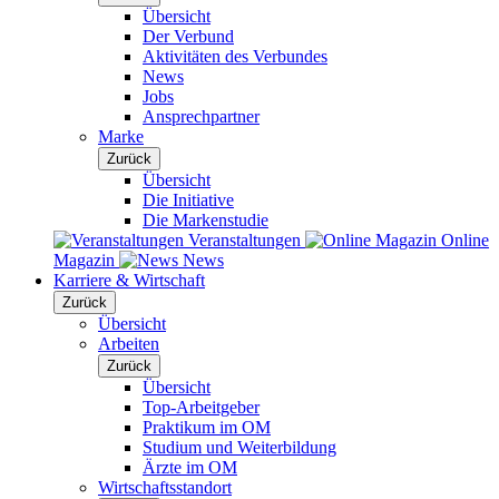
Übersicht
Der Verbund
Aktivitäten des Verbundes
News
Jobs
Ansprechpartner
Marke
Zurück
Übersicht
Die Initiative
Die Markenstudie
Veranstaltungen
Online
Magazin
News
Karriere & Wirtschaft
Zurück
Übersicht
Arbeiten
Zurück
Übersicht
Top-Arbeitgeber
Praktikum im OM
Studium und Weiterbildung
Ärzte im OM
Wirtschaftsstandort