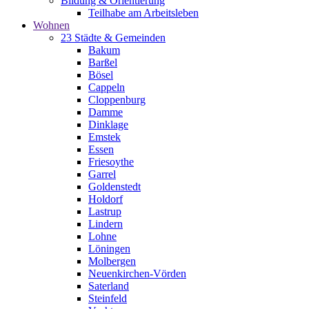
Bildung & Orientierung
Teilhabe am Arbeitsleben
Wohnen
23 Städte & Gemeinden
Bakum
Barßel
Bösel
Cappeln
Cloppenburg
Damme
Dinklage
Emstek
Essen
Friesoythe
Garrel
Goldenstedt
Holdorf
Lastrup
Lindern
Lohne
Löningen
Molbergen
Neuenkirchen-Vörden
Saterland
Steinfeld