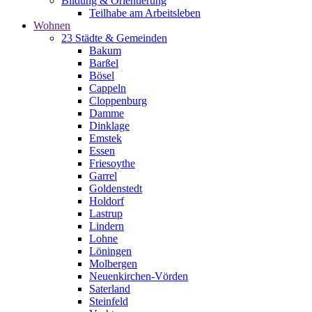
Bildung & Orientierung
Teilhabe am Arbeitsleben
Wohnen
23 Städte & Gemeinden
Bakum
Barßel
Bösel
Cappeln
Cloppenburg
Damme
Dinklage
Emstek
Essen
Friesoythe
Garrel
Goldenstedt
Holdorf
Lastrup
Lindern
Lohne
Löningen
Molbergen
Neuenkirchen-Vörden
Saterland
Steinfeld