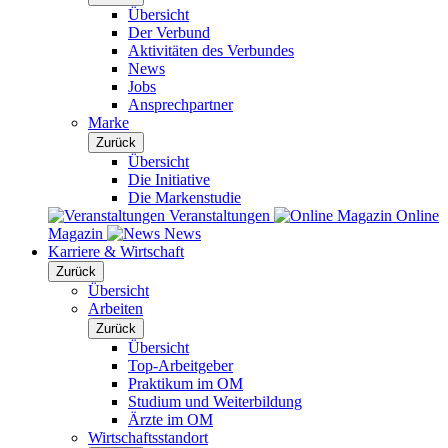
Übersicht
Der Verbund
Aktivitäten des Verbundes
News
Jobs
Ansprechpartner
Marke
Zurück
Übersicht
Die Initiative
Die Markenstudie
Veranstaltungen
Online
Magazin
News
Karriere & Wirtschaft
Zurück
Übersicht
Arbeiten
Zurück
Übersicht
Top-Arbeitgeber
Praktikum im OM
Studium und Weiterbildung
Ärzte im OM
Wirtschaftsstandort