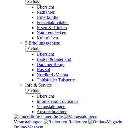
Zurück
Übersicht
Radfahren
Unterkünfte
Freizeitaktivitäten
Essen & Trinken
Natur entdecken
Kulturleben
5 Erholungsgebiete
Zurück
Übersicht
Barßel & Saterland
Dammer Berge
Hasetal
Nordkreis Vechta
Thülsfelder Talsperre
Info & Service
Zurück
Übersicht
Infomaterial Tourismus
Veranstaltungen
Ansprechpartner
Unterkünfte
Veranstaltungen
Radtouren
Online-Magazin