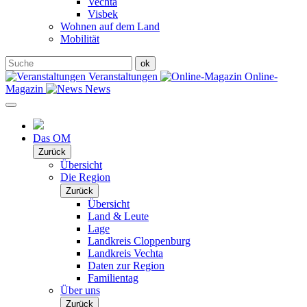
Vechta
Visbek
Wohnen auf dem Land
Mobilität
Veranstaltungen
Online-
Magazin
News
Das OM
Zurück
Übersicht
Die Region
Zurück
Übersicht
Land & Leute
Lage
Landkreis Cloppenburg
Landkreis Vechta
Daten zur Region
Familientag
Über uns
Zurück