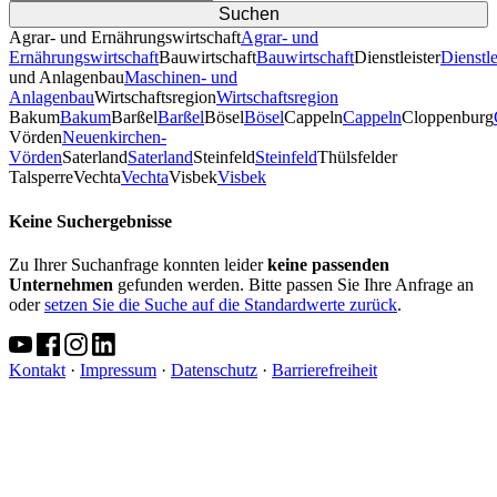
Agrar- und Ernährungswirtschaft
Agrar- und
Ernährungswirtschaft
Bauwirtschaft
Bauwirtschaft
Dienstleister
Dienstle
und Anlagenbau
Maschinen- und
Anlagenbau
Wirtschaftsregion
Wirtschaftsregion
Bakum
Bakum
Barßel
Barßel
Bösel
Bösel
Cappeln
Cappeln
Cloppenburg
Vörden
Neuenkirchen-
Vörden
Saterland
Saterland
Steinfeld
Steinfeld
Thülsfelder
TalsperreVechta
Vechta
Visbek
Visbek
Keine Suchergebnisse
Zu Ihrer Suchanfrage konnten leider
keine passenden
Unternehmen
gefunden werden. Bitte passen Sie Ihre Anfrage an
oder
setzen Sie die Suche auf die Standardwerte zurück
.
Kontakt
·
Impressum
·
Datenschutz
·
Barrierefreiheit