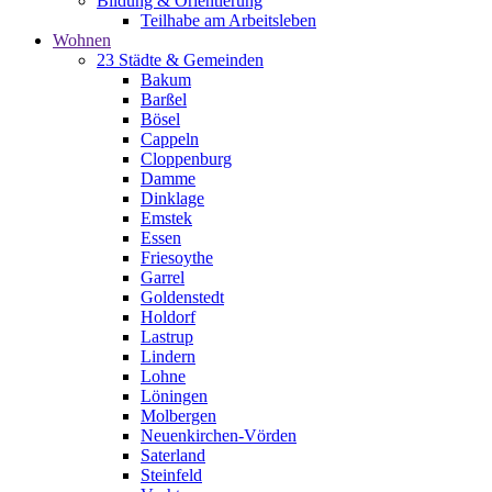
Bildung & Orientierung
Teilhabe am Arbeitsleben
Wohnen
23 Städte & Gemeinden
Bakum
Barßel
Bösel
Cappeln
Cloppenburg
Damme
Dinklage
Emstek
Essen
Friesoythe
Garrel
Goldenstedt
Holdorf
Lastrup
Lindern
Lohne
Löningen
Molbergen
Neuenkirchen-Vörden
Saterland
Steinfeld