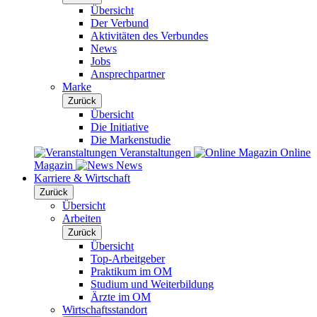
Übersicht
Der Verbund
Aktivitäten des Verbundes
News
Jobs
Ansprechpartner
Marke
Zurück
Übersicht
Die Initiative
Die Markenstudie
Veranstaltungen
Online
Magazin
News
Karriere & Wirtschaft
Zurück
Übersicht
Arbeiten
Zurück
Übersicht
Top-Arbeitgeber
Praktikum im OM
Studium und Weiterbildung
Ärzte im OM
Wirtschaftsstandort