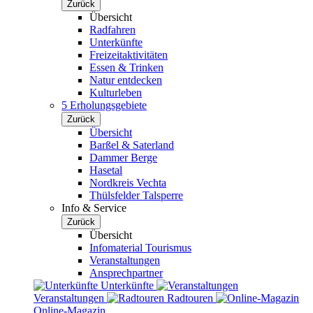
Zurück
Übersicht
Radfahren
Unterkünfte
Freizeitaktivitäten
Essen & Trinken
Natur entdecken
Kulturleben
5 Erholungsgebiete
Zurück
Übersicht
Barßel & Saterland
Dammer Berge
Hasetal
Nordkreis Vechta
Thülsfelder Talsperre
Info & Service
Zurück
Übersicht
Infomaterial Tourismus
Veranstaltungen
Ansprechpartner
Unterkünfte
Veranstaltungen
Radtouren
Online-Magazin