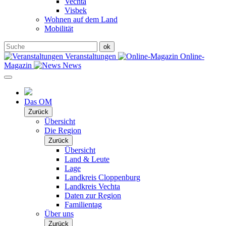
Vechta
Visbek
Wohnen auf dem Land
Mobilität
Veranstaltungen
Online-
Magazin
News
Das OM
Zurück
Übersicht
Die Region
Zurück
Übersicht
Land & Leute
Lage
Landkreis Cloppenburg
Landkreis Vechta
Daten zur Region
Familientag
Über uns
Zurück