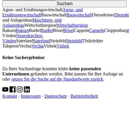
Agrar- und Ernährungswirtschaft
Agrar- und
Ernährungswirtschaft
Bauwirtschaft
Bauwirtschaft
Dienstleister
Dienstle
und Anlagenbau
Maschinen- und
Anlagenbau
Wirtschaftsregion
Wirtschaftsregion
Bakum
Bakum
Barßel
Barßel
Bösel
Bösel
Cappeln
Cappeln
Cloppenburg
Vörden
Neuenkirchen-
Vörden
Saterland
Saterland
Steinfeld
Steinfeld
Thülsfelder
TalsperreVechta
Vechta
Visbek
Visbek
Keine Suchergebnisse
Zu Ihrer Suchanfrage konnten leider
keine passenden
Unternehmen
gefunden werden. Bitte passen Sie Ihre Anfrage an
oder
setzen Sie die Suche auf die Standardwerte zurück
.
Kontakt
·
Impressum
·
Datenschutz
·
Barrierefreiheit