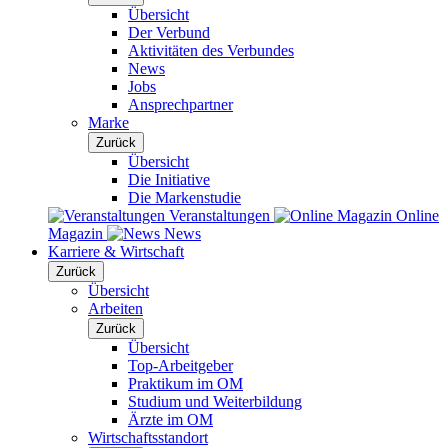
Übersicht
Der Verbund
Aktivitäten des Verbundes
News
Jobs
Ansprechpartner
Marke
Zurück
Übersicht
Die Initiative
Die Markenstudie
Veranstaltungen
Online
Magazin
News
Karriere & Wirtschaft
Zurück
Übersicht
Arbeiten
Zurück
Übersicht
Top-Arbeitgeber
Praktikum im OM
Studium und Weiterbildung
Ärzte im OM
Wirtschaftsstandort