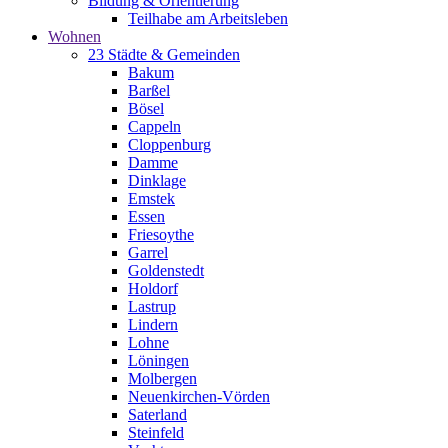
Bildung & Orientierung
Teilhabe am Arbeitsleben
Wohnen
23 Städte & Gemeinden
Bakum
Barßel
Bösel
Cappeln
Cloppenburg
Damme
Dinklage
Emstek
Essen
Friesoythe
Garrel
Goldenstedt
Holdorf
Lastrup
Lindern
Lohne
Löningen
Molbergen
Neuenkirchen-Vörden
Saterland
Steinfeld