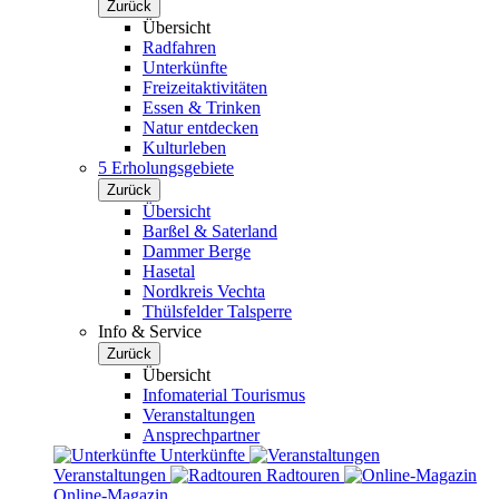
Zurück
Übersicht
Radfahren
Unterkünfte
Freizeitaktivitäten
Essen & Trinken
Natur entdecken
Kulturleben
5 Erholungsgebiete
Zurück
Übersicht
Barßel & Saterland
Dammer Berge
Hasetal
Nordkreis Vechta
Thülsfelder Talsperre
Info & Service
Zurück
Übersicht
Infomaterial Tourismus
Veranstaltungen
Ansprechpartner
Unterkünfte
Veranstaltungen
Radtouren
Online-Magazin