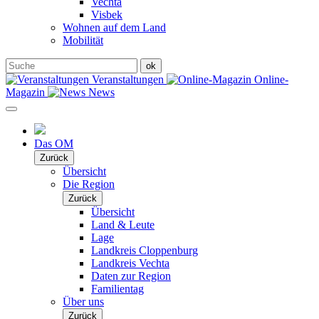
Vechta
Visbek
Wohnen auf dem Land
Mobilität
Veranstaltungen
Online-
Magazin
News
Das OM
Zurück
Übersicht
Die Region
Zurück
Übersicht
Land & Leute
Lage
Landkreis Cloppenburg
Landkreis Vechta
Daten zur Region
Familientag
Über uns
Zurück