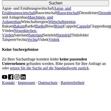
Agrar- und Ernährungswirtschaft
Agrar- und
Ernährungswirtschaft
Bauwirtschaft
Bauwirtschaft
Dienstleister
Dienstle
und Anlagenbau
Maschinen- und
Anlagenbau
Wirtschaftsregion
Wirtschaftsregion
Bakum
Bakum
Barßel
Barßel
Bösel
Bösel
Cappeln
Cappeln
Cloppenburg
Vörden
Neuenkirchen-
Vörden
Saterland
Saterland
Steinfeld
Steinfeld
Thülsfelder
TalsperreVechta
Vechta
Visbek
Visbek
Keine Suchergebnisse
Zu Ihrer Suchanfrage konnten leider
keine passenden
Unternehmen
gefunden werden. Bitte passen Sie Ihre Anfrage an
oder
setzen Sie die Suche auf die Standardwerte zurück
.
Kontakt
·
Impressum
·
Datenschutz
·
Barrierefreiheit