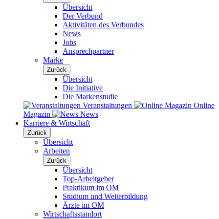
Übersicht
Der Verbund
Aktivitäten des Verbundes
News
Jobs
Ansprechpartner
Marke
Zurück
Übersicht
Die Initiative
Die Markenstudie
Veranstaltungen
Online
Magazin
News
Karriere & Wirtschaft
Zurück
Übersicht
Arbeiten
Zurück
Übersicht
Top-Arbeitgeber
Praktikum im OM
Studium und Weiterbildung
Ärzte im OM
Wirtschaftsstandort