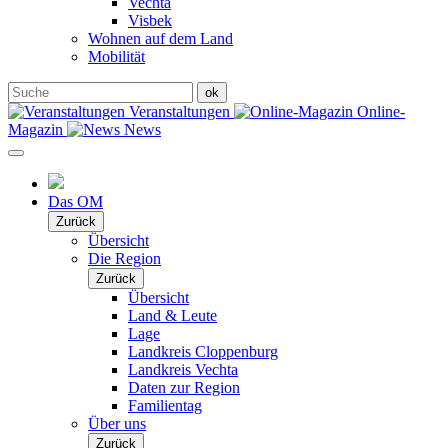
Vechta
Visbek
Wohnen auf dem Land
Mobilität
Veranstaltungen
Online-
Magazin
News
Das OM
Zurück
Übersicht
Die Region
Zurück
Übersicht
Land & Leute
Lage
Landkreis Cloppenburg
Landkreis Vechta
Daten zur Region
Familientag
Über uns
Zurück