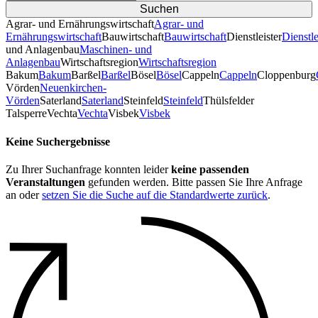
Agrar- und Ernährungswirtschaft
Agrar- und
Ernährungswirtschaft
Bauwirtschaft
Bauwirtschaft
Dienstleister
Dienstle
und Anlagenbau
Maschinen- und
Anlagenbau
Wirtschaftsregion
Wirtschaftsregion
Bakum
Bakum
Barßel
Barßel
Bösel
Bösel
Cappeln
Cappeln
Cloppenburg
Vörden
Neuenkirchen-
Vörden
Saterland
Saterland
Steinfeld
Steinfeld
Thülsfelder
TalsperreVechta
Vechta
Visbek
Visbek
Keine Suchergebnisse
Zu Ihrer Suchanfrage konnten leider
keine passenden
Veranstaltungen
gefunden werden. Bitte passen Sie Ihre Anfrage
an oder
setzen Sie die Suche auf die Standardwerte zurück
.