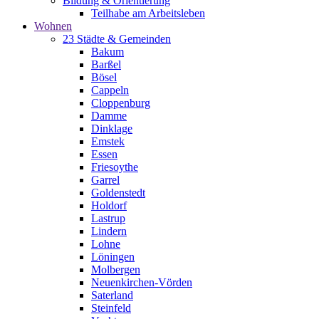
Bildung & Orientierung
Teilhabe am Arbeitsleben
Wohnen
23 Städte & Gemeinden
Bakum
Barßel
Bösel
Cappeln
Cloppenburg
Damme
Dinklage
Emstek
Essen
Friesoythe
Garrel
Goldenstedt
Holdorf
Lastrup
Lindern
Lohne
Löningen
Molbergen
Neuenkirchen-Vörden
Saterland
Steinfeld