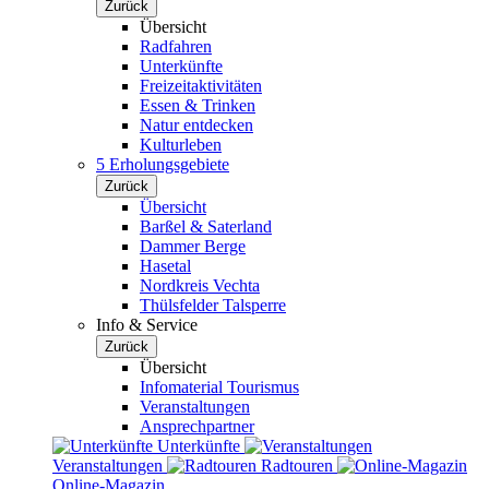
Zurück
Übersicht
Radfahren
Unterkünfte
Freizeitaktivitäten
Essen & Trinken
Natur entdecken
Kulturleben
5 Erholungsgebiete
Zurück
Übersicht
Barßel & Saterland
Dammer Berge
Hasetal
Nordkreis Vechta
Thülsfelder Talsperre
Info & Service
Zurück
Übersicht
Infomaterial Tourismus
Veranstaltungen
Ansprechpartner
Unterkünfte
Veranstaltungen
Radtouren
Online-Magazin