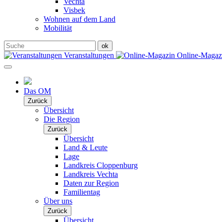
Vechta
Visbek
Wohnen auf dem Land
Mobilität
Veranstaltungen
Online-Maga
Das OM
Zurück
Übersicht
Die Region
Zurück
Übersicht
Land & Leute
Lage
Landkreis Cloppenburg
Landkreis Vechta
Daten zur Region
Familientag
Über uns
Zurück
Übersicht