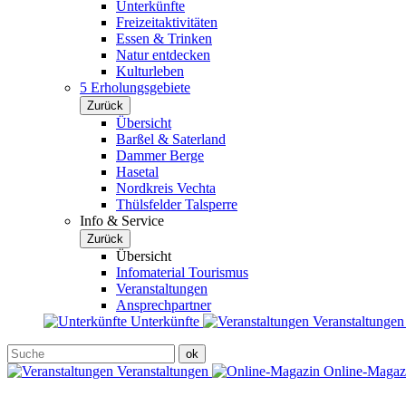
Unterkünfte
Freizeitaktivitäten
Essen & Trinken
Natur entdecken
Kulturleben
5 Erholungsgebiete
Zurück
Übersicht
Barßel & Saterland
Dammer Berge
Hasetal
Nordkreis Vechta
Thülsfelder Talsperre
Info & Service
Zurück
Übersicht
Infomaterial Tourismus
Veranstaltungen
Ansprechpartner
Unterkünfte
Veranstaltunge
Veranstaltungen
Online-Maga