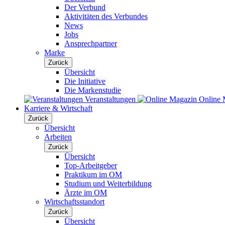
Der Verbund
Aktivitäten des Verbundes
News
Jobs
Ansprechpartner
Marke
Zurück
Übersicht
Die Initiative
Die Markenstudie
Veranstaltungen
Online 
Karriere & Wirtschaft
Zurück
Übersicht
Arbeiten
Zurück
Übersicht
Top-Arbeitgeber
Praktikum im OM
Studium und Weiterbildung
Ärzte im OM
Wirtschaftsstandort
Zurück
Übersicht