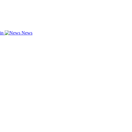
zin
News