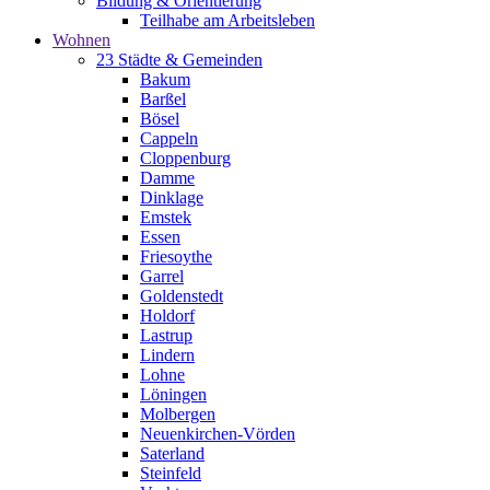
Bildung & Orientierung
Teilhabe am Arbeitsleben
Wohnen
23 Städte & Gemeinden
Bakum
Barßel
Bösel
Cappeln
Cloppenburg
Damme
Dinklage
Emstek
Essen
Friesoythe
Garrel
Goldenstedt
Holdorf
Lastrup
Lindern
Lohne
Löningen
Molbergen
Neuenkirchen-Vörden
Saterland
Steinfeld