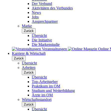
Der Verbund
Aktivitäten des Verbundes
News
Jobs
Ansprechpartner
Marke
Zurück
Übersicht
Die Initiative
Die Markenstudie
Veranstaltungen
Online 
Karriere & Wirtschaft
Zurück
Übersicht
Arbeiten
Zurück
Übersicht
Top-Arbeitgeber
Praktikum im OM
Studium und Weiterbildung
Ärzte im OM
Wirtschaftsstandort
Zurück
Übersicht