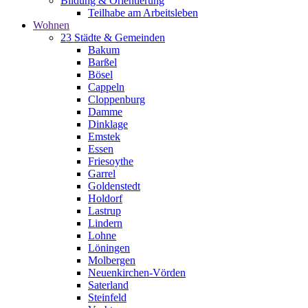
Bildung & Orientierung
Teilhabe am Arbeitsleben
Wohnen
23 Städte & Gemeinden
Bakum
Barßel
Bösel
Cappeln
Cloppenburg
Damme
Dinklage
Emstek
Essen
Friesoythe
Garrel
Goldenstedt
Holdorf
Lastrup
Lindern
Lohne
Löningen
Molbergen
Neuenkirchen-Vörden
Saterland
Steinfeld