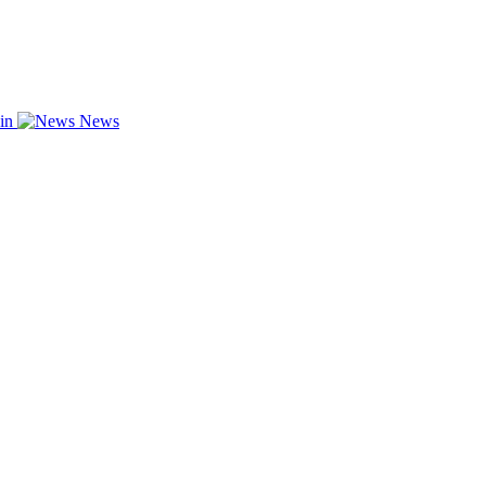
zin
News