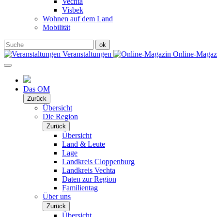
Vechta
Visbek
Wohnen auf dem Land
Mobilität
Veranstaltungen
Online-Maga
Das OM
Zurück
Übersicht
Die Region
Zurück
Übersicht
Land & Leute
Lage
Landkreis Cloppenburg
Landkreis Vechta
Daten zur Region
Familientag
Über uns
Zurück
Übersicht