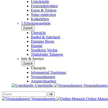
Unterkünfte
Freizeitaktivitäten
Essen & Trinken
Natur entdecken
Kulturleben
5 Erholungsgebiete
Zurück
Übersicht
Barßel & Saterland
Dammer Berge
Hasetal
Nordkreis Vechta
Thülsfelder Talsperre
Info & Service
Zurück
Übersicht
Infomaterial Tourismus
Veranstaltungen
Ansprechpartner
Unterkünfte
Veranstaltunge
Veranstaltungen
Online-Maga