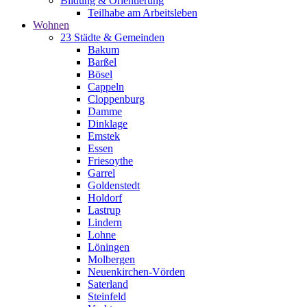
Bildung & Orientierung
Teilhabe am Arbeitsleben
Wohnen
23 Städte & Gemeinden
Bakum
Barßel
Bösel
Cappeln
Cloppenburg
Damme
Dinklage
Emstek
Essen
Friesoythe
Garrel
Goldenstedt
Holdorf
Lastrup
Lindern
Lohne
Löningen
Molbergen
Neuenkirchen-Vörden
Saterland
Steinfeld