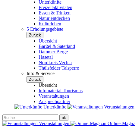
Unterkünfte
Freizeitaktivitäten
Essen & Trinken
Natur entdecken
Kulturleben
5 Erholungsgebiete
Zurück
Übersicht
Barßel & Saterland
Dammer Berge
Hasetal
Nordkreis Vechta
Thülsfelder Talsperre
Info & Service
Zurück
Übersicht
Infomaterial Tourismus
Veranstaltungen
Ansprechpartner
Unterkünfte
Veranstaltunge
Veranstaltungen
Online-Maga