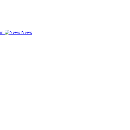
zin
News