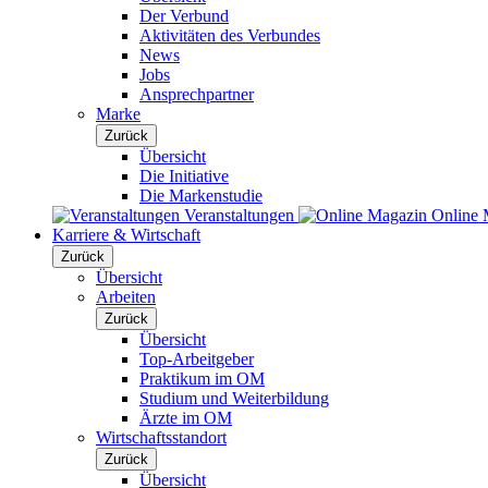
Der Verbund
Aktivitäten des Verbundes
News
Jobs
Ansprechpartner
Marke
Zurück
Übersicht
Die Initiative
Die Markenstudie
Veranstaltungen
Online 
Karriere & Wirtschaft
Zurück
Übersicht
Arbeiten
Zurück
Übersicht
Top-Arbeitgeber
Praktikum im OM
Studium und Weiterbildung
Ärzte im OM
Wirtschaftsstandort
Zurück
Übersicht