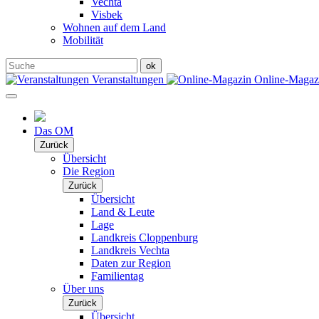
Vechta
Visbek
Wohnen auf dem Land
Mobilität
Veranstaltungen
Online-Maga
Das OM
Zurück
Übersicht
Die Region
Zurück
Übersicht
Land & Leute
Lage
Landkreis Cloppenburg
Landkreis Vechta
Daten zur Region
Familientag
Über uns
Zurück
Übersicht