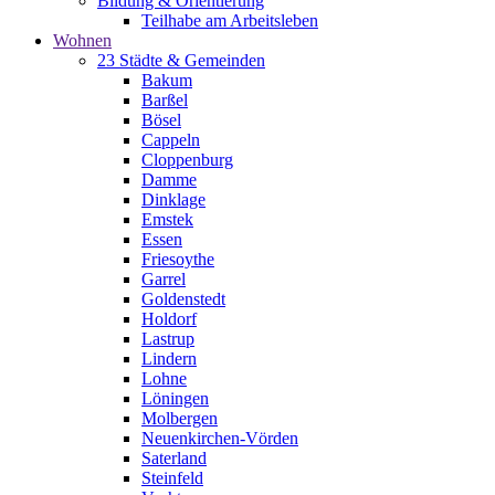
Bildung & Orientierung
Teilhabe am Arbeitsleben
Wohnen
23 Städte & Gemeinden
Bakum
Barßel
Bösel
Cappeln
Cloppenburg
Damme
Dinklage
Emstek
Essen
Friesoythe
Garrel
Goldenstedt
Holdorf
Lastrup
Lindern
Lohne
Löningen
Molbergen
Neuenkirchen-Vörden
Saterland
Steinfeld