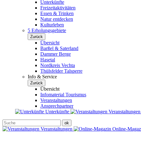
Unterkünfte
Freizeitaktivitäten
Essen & Trinken
Natur entdecken
Kulturleben
5 Erholungsgebiete
Zurück
Übersicht
Barßel & Saterland
Dammer Berge
Hasetal
Nordkreis Vechta
Thülsfelder Talsperre
Info & Service
Zurück
Übersicht
Infomaterial Tourismus
Veranstaltungen
Ansprechpartner
Unterkünfte
Veranstaltunge
Veranstaltungen
Online-Maga