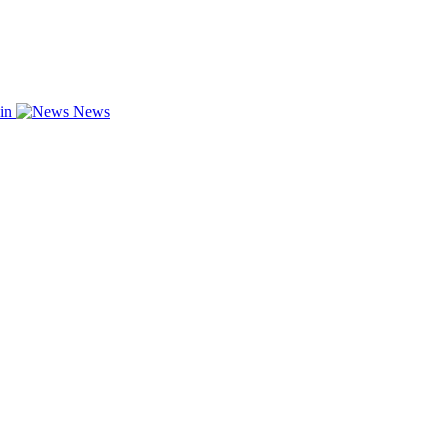
zin
News