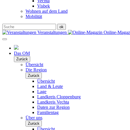
Vechta
Visbek
Wohnen auf dem Land
Mobilität
Veranstaltungen
Online-Maga
Das OM
Zurück
Übersicht
Die Region
Zurück
Übersicht
Land & Leute
Lage
Landkreis Cloppenburg
Landkreis Vechta
Daten zur Region
Familientag
Über uns
Zurück
Übersicht