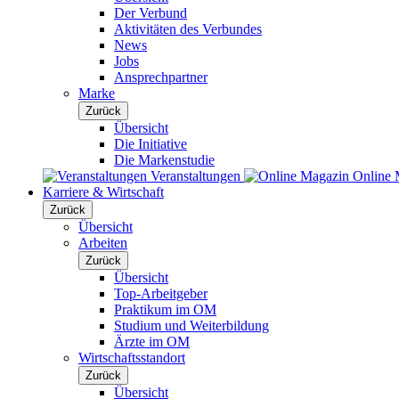
Der Verbund
Aktivitäten des Verbundes
News
Jobs
Ansprechpartner
Marke
Zurück
Übersicht
Die Initiative
Die Markenstudie
Veranstaltungen
Online 
Karriere & Wirtschaft
Zurück
Übersicht
Arbeiten
Zurück
Übersicht
Top-Arbeitgeber
Praktikum im OM
Studium und Weiterbildung
Ärzte im OM
Wirtschaftsstandort
Zurück
Übersicht