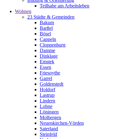
Bildung & Orientierung
Teilhabe am Arbeitsleben
Wohnen
23 Städte & Gemeinden
Bakum
Barßel
Bösel
Cappeln
Cloppenburg
Damme
Dinklage
Emstek
Essen
Friesoythe
Garrel
Goldenstedt
Holdorf
Lastrup
Lindern
Lohne
Löningen
Molbergen
Neuenkirchen-Vörden
Saterland
Steinfeld