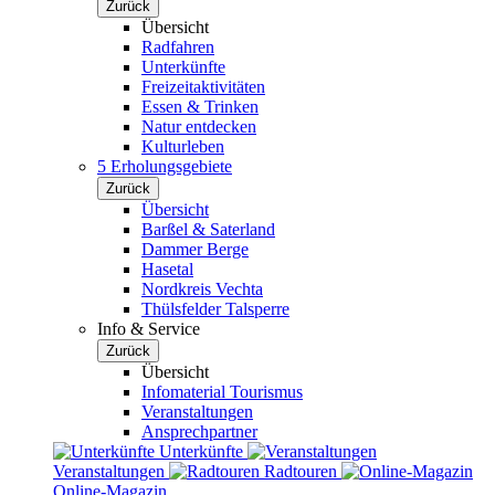
Zurück
Übersicht
Radfahren
Unterkünfte
Freizeitaktivitäten
Essen & Trinken
Natur entdecken
Kulturleben
5 Erholungsgebiete
Zurück
Übersicht
Barßel & Saterland
Dammer Berge
Hasetal
Nordkreis Vechta
Thülsfelder Talsperre
Info & Service
Zurück
Übersicht
Infomaterial Tourismus
Veranstaltungen
Ansprechpartner
Unterkünfte
Veranstaltungen
Radtouren
Online-Magazin