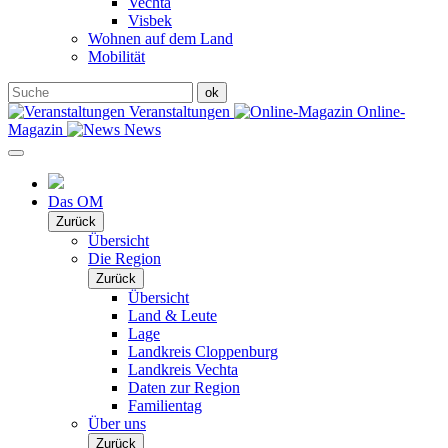
Vechta
Visbek
Wohnen auf dem Land
Mobilität
Veranstaltungen
Online-
Magazin
News
Das OM
Zurück
Übersicht
Die Region
Zurück
Übersicht
Land & Leute
Lage
Landkreis Cloppenburg
Landkreis Vechta
Daten zur Region
Familientag
Über uns
Zurück