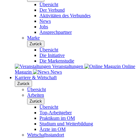
Übersicht
Der Verbund
Aktivitäten des Verbundes
News
Jobs
Ansprechpartner
Marke
Zurück
Übersicht
Die Initiative
Die Markenstudie
Veranstaltungen
Online
Magazin
News
Karriere & Wirtschaft
Zurück
Übersicht
Arbeiten
Zurück
Übersicht
Top-Arbeitgeber
Praktikum im OM
Studium und Weiterbildung
Ärzte im OM
Wirtschaftsstandort