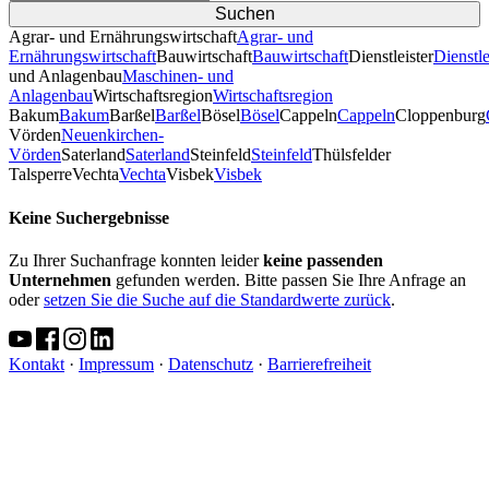
Agrar- und Ernährungswirtschaft
Agrar- und
Ernährungswirtschaft
Bauwirtschaft
Bauwirtschaft
Dienstleister
Dienstle
und Anlagenbau
Maschinen- und
Anlagenbau
Wirtschaftsregion
Wirtschaftsregion
Bakum
Bakum
Barßel
Barßel
Bösel
Bösel
Cappeln
Cappeln
Cloppenburg
Vörden
Neuenkirchen-
Vörden
Saterland
Saterland
Steinfeld
Steinfeld
Thülsfelder
TalsperreVechta
Vechta
Visbek
Visbek
Keine Suchergebnisse
Zu Ihrer Suchanfrage konnten leider
keine passenden
Unternehmen
gefunden werden. Bitte passen Sie Ihre Anfrage an
oder
setzen Sie die Suche auf die Standardwerte zurück
.
Kontakt
·
Impressum
·
Datenschutz
·
Barrierefreiheit