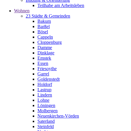
Bildung & Orientierung
Teilhabe am Arbeitsleben
Wohnen
23 Städte & Gemeinden
Bakum
Barßel
Bösel
Cappeln
Cloppenburg
Damme
Dinklage
Emstek
Essen
Friesoythe
Garrel
Goldenstedt
Holdorf
Lastrup
Lindern
Lohne
Löningen
Molbergen
Neuenkirchen-Vörden
Saterland
Steinfeld