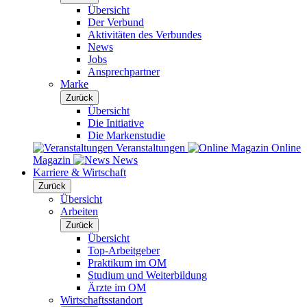
Übersicht
Der Verbund
Aktivitäten des Verbundes
News
Jobs
Ansprechpartner
Marke
Zurück
Übersicht
Die Initiative
Die Markenstudie
Veranstaltungen
Online
Magazin
News
Karriere & Wirtschaft
Zurück
Übersicht
Arbeiten
Zurück
Übersicht
Top-Arbeitgeber
Praktikum im OM
Studium und Weiterbildung
Ärzte im OM
Wirtschaftsstandort