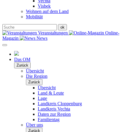
Vechta
Visbek
Wohnen auf dem Land
Mobilität
Veranstaltungen
Online-
Magazin
News
Das OM
Zurück
Übersicht
Die Region
Zurück
Übersicht
Land & Leute
Lage
Landkreis Cloppenburg
Landkreis Vechta
Daten zur Region
Familientag
Über uns
Zurück