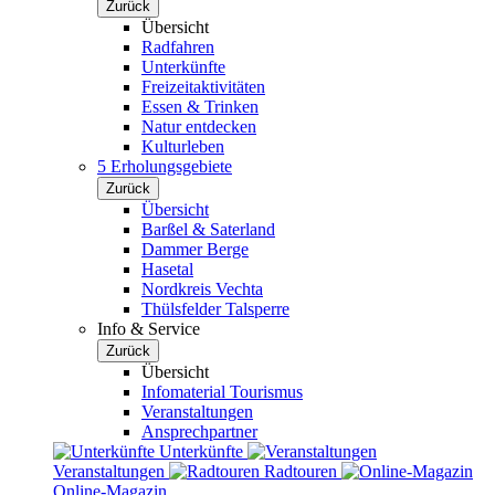
Zurück
Übersicht
Radfahren
Unterkünfte
Freizeitaktivitäten
Essen & Trinken
Natur entdecken
Kulturleben
5 Erholungsgebiete
Zurück
Übersicht
Barßel & Saterland
Dammer Berge
Hasetal
Nordkreis Vechta
Thülsfelder Talsperre
Info & Service
Zurück
Übersicht
Infomaterial Tourismus
Veranstaltungen
Ansprechpartner
Unterkünfte
Veranstaltungen
Radtouren
Online-Magazin