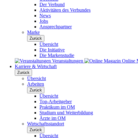
Der Verbund
Aktivitäten des Verbundes
News
Jobs
Ansprechpartner
Marke
Zurück
Übersicht
Die Initiative
Die Markenstudie
Veranstaltungen
Online 
Karriere & Wirtschaft
Zurück
Übersicht
Arbeiten
Zurück
Übersicht
Top-Arbeitgeber
Praktikum im OM
Studium und Weiterbildung
Ärzte im OM
Wirtschaftsstandort
Zurück
Übersicht