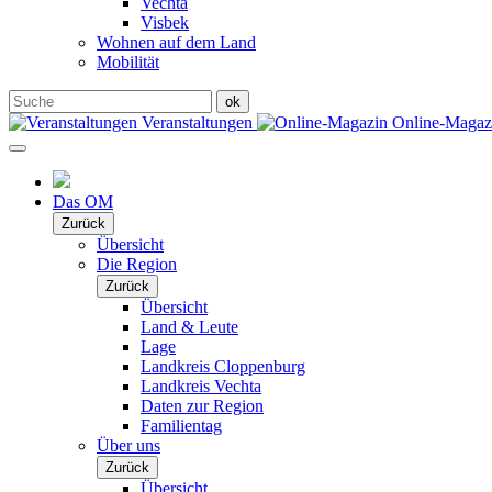
Vechta
Visbek
Wohnen auf dem Land
Mobilität
Veranstaltungen
Online-Maga
Das OM
Zurück
Übersicht
Die Region
Zurück
Übersicht
Land & Leute
Lage
Landkreis Cloppenburg
Landkreis Vechta
Daten zur Region
Familientag
Über uns
Zurück
Übersicht