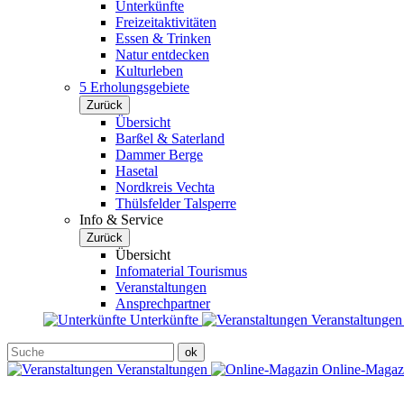
Unterkünfte
Freizeitaktivitäten
Essen & Trinken
Natur entdecken
Kulturleben
5 Erholungsgebiete
Zurück
Übersicht
Barßel & Saterland
Dammer Berge
Hasetal
Nordkreis Vechta
Thülsfelder Talsperre
Info & Service
Zurück
Übersicht
Infomaterial Tourismus
Veranstaltungen
Ansprechpartner
Unterkünfte
Veranstaltunge
Veranstaltungen
Online-Maga