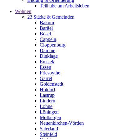
Bildung & Orientierung
Teilhabe am Arbeitsleben
Wohnen
23 Städte & Gemeinden
Bakum
Barßel
Bösel
Cappeln
Cloppenburg
Damme
Dinklage
Emstek
Essen
Friesoythe
Garrel
Goldenstedt
Holdorf
Lastrup
Lindern
Lohne
Löningen
Molbergen
Neuenkirchen-Vörden
Saterland
Steinfeld