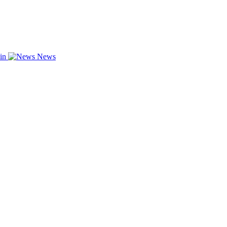
zin
News