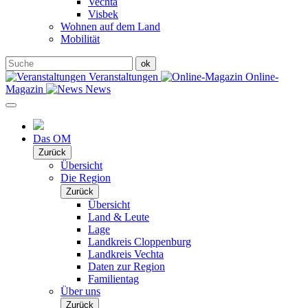
Vechta
Visbek
Wohnen auf dem Land
Mobilität
Veranstaltungen
Online-
Magazin
News
Das OM
Zurück
Übersicht
Die Region
Zurück
Übersicht
Land & Leute
Lage
Landkreis Cloppenburg
Landkreis Vechta
Daten zur Region
Familientag
Über uns
Zurück