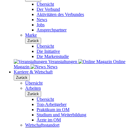
Übersicht
Der Verbund
Aktivitäten des Verbundes
News
Jobs
Ansprechpartner
Marke
Zurück
Übersicht
Die Initiative
Die Markenstudie
Veranstaltungen
Online
Magazin
News
Karriere & Wirtschaft
Zurück
Übersicht
Arbeiten
Zurück
Übersicht
Top-Arbeitgeber
Praktikum im OM
Studium und Weiterbildung
Ärzte im OM
Wirtschaftsstandort