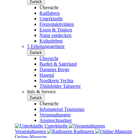
Zurück
Übersicht
Radfahren
Unterkünfte
Freizeitaktivitäten
Essen & Trinken
Natur entdecken
Kulturleben
5 Erholungsgebiete
Zurück
Übersicht
Barßel & Saterland
Dammer Berge
Hasetal
Nordkreis Vechta
Thülsfelder Talsperre
Info & Service
Zurück
Übersicht
Infomaterial Tourismus
Veranstaltungen
Ansprechpartner
Unterkünfte
Veranstaltungen
Radtouren
Online-Magazin