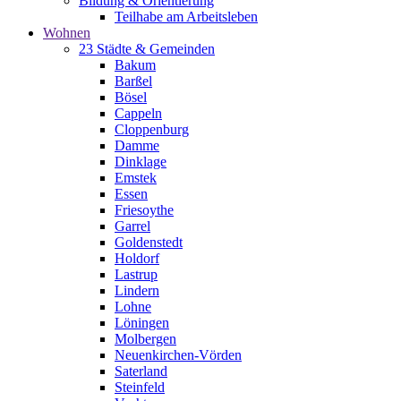
Bildung & Orientierung
Teilhabe am Arbeitsleben
Wohnen
23 Städte & Gemeinden
Bakum
Barßel
Bösel
Cappeln
Cloppenburg
Damme
Dinklage
Emstek
Essen
Friesoythe
Garrel
Goldenstedt
Holdorf
Lastrup
Lindern
Lohne
Löningen
Molbergen
Neuenkirchen-Vörden
Saterland
Steinfeld