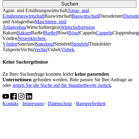
Agrar- und Ernährungswirtschaft
Agrar- und
Ernährungswirtschaft
Bauwirtschaft
Bauwirtschaft
Dienstleister
Dienstle
und Anlagenbau
Maschinen- und
Anlagenbau
Wirtschaftsregion
Wirtschaftsregion
Bakum
Bakum
Barßel
Barßel
Bösel
Bösel
Cappeln
Cappeln
Cloppenburg
Vörden
Neuenkirchen-
Vörden
Saterland
Saterland
Steinfeld
Steinfeld
Thülsfelder
TalsperreVechta
Vechta
Visbek
Visbek
Keine Suchergebnisse
Zu Ihrer Suchanfrage konnten leider
keine passenden
Unternehmen
gefunden werden. Bitte passen Sie Ihre Anfrage an
oder
setzen Sie die Suche auf die Standardwerte zurück
.
Kontakt
·
Impressum
·
Datenschutz
·
Barrierefreiheit