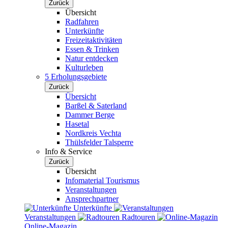
Zurück
Übersicht
Radfahren
Unterkünfte
Freizeitaktivitäten
Essen & Trinken
Natur entdecken
Kulturleben
5 Erholungsgebiete
Zurück
Übersicht
Barßel & Saterland
Dammer Berge
Hasetal
Nordkreis Vechta
Thülsfelder Talsperre
Info & Service
Zurück
Übersicht
Infomaterial Tourismus
Veranstaltungen
Ansprechpartner
Unterkünfte
Veranstaltungen
Radtouren
Online-Magazin