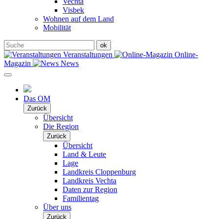
Vechta
Visbek
Wohnen auf dem Land
Mobilität
Veranstaltungen
Online-
Magazin
News
Das OM
Zurück
Übersicht
Die Region
Zurück
Übersicht
Land & Leute
Lage
Landkreis Cloppenburg
Landkreis Vechta
Daten zur Region
Familientag
Über uns
Zurück