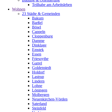
Bildung & Orientierung
Teilhabe am Arbeitsleben
Wohnen
23 Städte & Gemeinden
Bakum
Barßel
Bösel
Cappeln
Cloppenburg
Damme
Dinklage
Emstek
Essen
Friesoythe
Garrel
Goldenstedt
Holdorf
Lastrup
Lindern
Lohne
Löningen
Molbergen
Neuenkirchen-Vörden
Saterland
Steinfeld