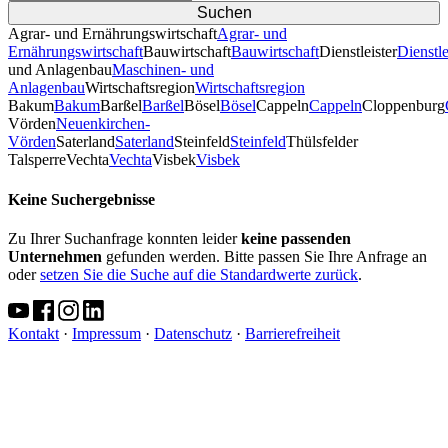
Agrar- und Ernährungswirtschaft
Agrar- und
Ernährungswirtschaft
Bauwirtschaft
Bauwirtschaft
Dienstleister
Dienstle
und Anlagenbau
Maschinen- und
Anlagenbau
Wirtschaftsregion
Wirtschaftsregion
Bakum
Bakum
Barßel
Barßel
Bösel
Bösel
Cappeln
Cappeln
Cloppenburg
Vörden
Neuenkirchen-
Vörden
Saterland
Saterland
Steinfeld
Steinfeld
Thülsfelder
TalsperreVechta
Vechta
Visbek
Visbek
Keine Suchergebnisse
Zu Ihrer Suchanfrage konnten leider
keine passenden
Unternehmen
gefunden werden. Bitte passen Sie Ihre Anfrage an
oder
setzen Sie die Suche auf die Standardwerte zurück
.
Kontakt
·
Impressum
·
Datenschutz
·
Barrierefreiheit