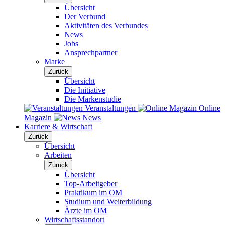
Übersicht
Der Verbund
Aktivitäten des Verbundes
News
Jobs
Ansprechpartner
Marke
Zurück
Übersicht
Die Initiative
Die Markenstudie
Veranstaltungen
Online
Magazin
News
Karriere & Wirtschaft
Zurück
Übersicht
Arbeiten
Zurück
Übersicht
Top-Arbeitgeber
Praktikum im OM
Studium und Weiterbildung
Ärzte im OM
Wirtschaftsstandort