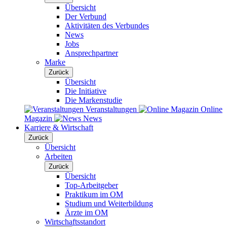
Übersicht
Der Verbund
Aktivitäten des Verbundes
News
Jobs
Ansprechpartner
Marke
Zurück
Übersicht
Die Initiative
Die Markenstudie
Veranstaltungen
Online
Magazin
News
Karriere & Wirtschaft
Zurück
Übersicht
Arbeiten
Zurück
Übersicht
Top-Arbeitgeber
Praktikum im OM
Studium und Weiterbildung
Ärzte im OM
Wirtschaftsstandort