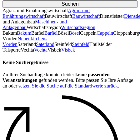
Agrar- und Ernährungswirtschaft
Agrar- und
Ernährungswirtschaft
Bauwirtschaft
Bauwirtschaft
Dienstleister
Dienstle
und Anlagenbau
Maschinen- und
Anlagenbau
Wirtschaftsregion
Wirtschaftsregion
Bakum
Bakum
Barßel
Barßel
Bösel
Bösel
Cappeln
Cappeln
Cloppenburg
Vörden
Neuenkirchen-
Vörden
Saterland
Saterland
Steinfeld
Steinfeld
Thülsfelder
TalsperreVechta
Vechta
Visbek
Visbek
Keine Suchergebnisse
Zu Ihrer Suchanfrage konnten leider
keine passenden
Veranstaltungen
gefunden werden. Bitte passen Sie Ihre Anfrage
an oder
setzen Sie die Suche auf die Standardwerte zurück
.