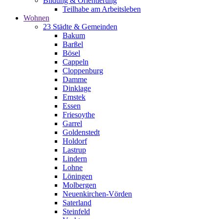
Bildung & Orientierung
Teilhabe am Arbeitsleben
Wohnen
23 Städte & Gemeinden
Bakum
Barßel
Bösel
Cappeln
Cloppenburg
Damme
Dinklage
Emstek
Essen
Friesoythe
Garrel
Goldenstedt
Holdorf
Lastrup
Lindern
Lohne
Löningen
Molbergen
Neuenkirchen-Vörden
Saterland
Steinfeld