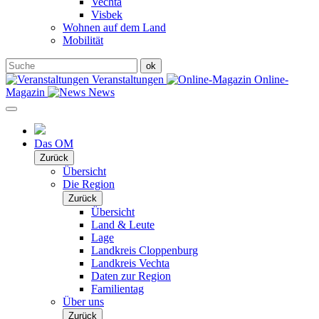
Vechta
Visbek
Wohnen auf dem Land
Mobilität
Veranstaltungen
Online-
Magazin
News
Das OM
Zurück
Übersicht
Die Region
Zurück
Übersicht
Land & Leute
Lage
Landkreis Cloppenburg
Landkreis Vechta
Daten zur Region
Familientag
Über uns
Zurück