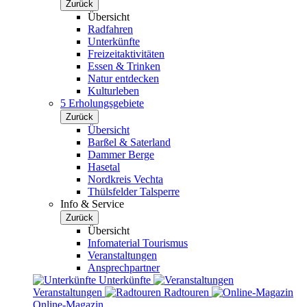
Zurück
Übersicht
Radfahren
Unterkünfte
Freizeitaktivitäten
Essen & Trinken
Natur entdecken
Kulturleben
5 Erholungsgebiete
Zurück
Übersicht
Barßel & Saterland
Dammer Berge
Hasetal
Nordkreis Vechta
Thülsfelder Talsperre
Info & Service
Zurück
Übersicht
Infomaterial Tourismus
Veranstaltungen
Ansprechpartner
Unterkünfte
Veranstaltungen
Radtouren
Online-Magazin