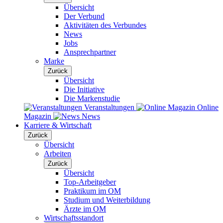
Übersicht
Der Verbund
Aktivitäten des Verbundes
News
Jobs
Ansprechpartner
Marke
Zurück
Übersicht
Die Initiative
Die Markenstudie
Veranstaltungen
Online
Magazin
News
Karriere & Wirtschaft
Zurück
Übersicht
Arbeiten
Zurück
Übersicht
Top-Arbeitgeber
Praktikum im OM
Studium und Weiterbildung
Ärzte im OM
Wirtschaftsstandort