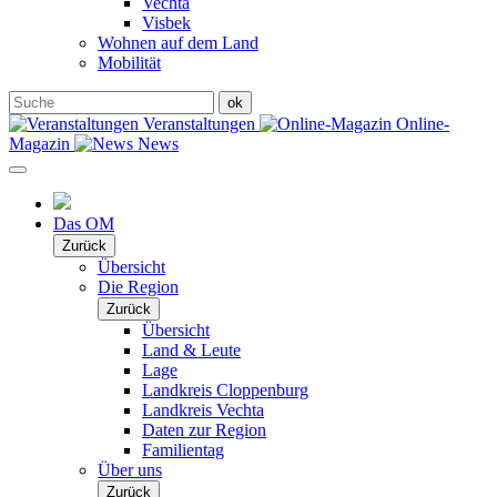
Vechta
Visbek
Wohnen auf dem Land
Mobilität
Veranstaltungen
Online-
Magazin
News
Das OM
Zurück
Übersicht
Die Region
Zurück
Übersicht
Land & Leute
Lage
Landkreis Cloppenburg
Landkreis Vechta
Daten zur Region
Familientag
Über uns
Zurück