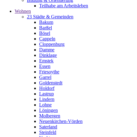
Bildung & Orientierung
Teilhabe am Arbeitsleben
Wohnen
23 Städte & Gemeinden
Bakum
Barßel
Bösel
Cappeln
Cloppenburg
Damme
Dinklage
Emstek
Essen
Friesoythe
Garrel
Goldenstedt
Holdorf
Lastrup
Lindern
Lohne
Löningen
Molbergen
Neuenkirchen-Vörden
Saterland
Steinfeld