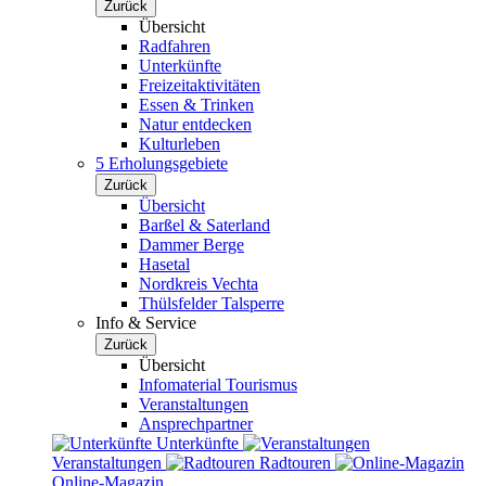
Zurück
Übersicht
Radfahren
Unterkünfte
Freizeitaktivitäten
Essen & Trinken
Natur entdecken
Kulturleben
5 Erholungsgebiete
Zurück
Übersicht
Barßel & Saterland
Dammer Berge
Hasetal
Nordkreis Vechta
Thülsfelder Talsperre
Info & Service
Zurück
Übersicht
Infomaterial Tourismus
Veranstaltungen
Ansprechpartner
Unterkünfte
Veranstaltungen
Radtouren
Online-Magazin