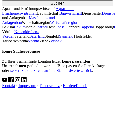
Agrar- und Ernährungswirtschaft
Agrar- und
Ernährungswirtschaft
Bauwirtschaft
Bauwirtschaft
Dienstleister
Dienstle
und Anlagenbau
Maschinen- und
Anlagenbau
Wirtschaftsregion
Wirtschaftsregion
Bakum
Bakum
Barßel
Barßel
Bösel
Bösel
Cappeln
Cappeln
Cloppenburg
Vörden
Neuenkirchen-
Vörden
Saterland
Saterland
Steinfeld
Steinfeld
Thülsfelder
TalsperreVechta
Vechta
Visbek
Visbek
Keine Suchergebnisse
Zu Ihrer Suchanfrage konnten leider
keine passenden
Unternehmen
gefunden werden. Bitte passen Sie Ihre Anfrage an
oder
setzen Sie die Suche auf die Standardwerte zurück
.
Kontakt
·
Impressum
·
Datenschutz
·
Barrierefreiheit