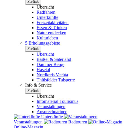
Zurück
Übersicht
Radfahren
Unterkünfte
Freizeitaktivitäten
Essen & Trinken
Natur entdecken
Kulturleben
5 Erholungsgebiete
Zurück
Übersicht
Barßel & Saterland
Dammer Berge
Hasetal
Nordkreis Vechta
Thülsfelder Talsperre
Info & Service
Zurück
Übersicht
Infomaterial Tourismus
Veranstaltungen
Ansprechpartner
Unterkünfte
Veranstaltungen
Radtouren
Online-Magazin