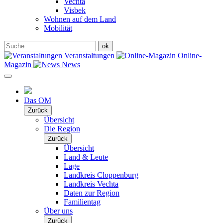
Vechta
Visbek
Wohnen auf dem Land
Mobilität
Veranstaltungen
Online-
Magazin
News
Das OM
Zurück
Übersicht
Die Region
Zurück
Übersicht
Land & Leute
Lage
Landkreis Cloppenburg
Landkreis Vechta
Daten zur Region
Familientag
Über uns
Zurück