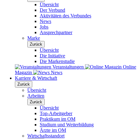
Übersicht
Der Verbund
Aktivitäten des Verbundes
News
Jobs
Ansprechpartner
Marke
Zurück
Übersicht
Die Initiative
Die Markenstudie
Veranstaltungen
Online
Magazin
News
Karriere & Wirtschaft
Zurück
Übersicht
Arbeiten
Zurück
Übersicht
Top-Arbeitgeber
Praktikum im OM
Studium und Weiterbildung
Ärzte im OM
Wirtschaftsstandort