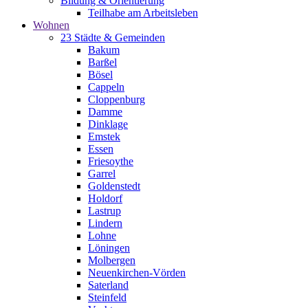
Bildung & Orientierung
Teilhabe am Arbeitsleben
Wohnen
23 Städte & Gemeinden
Bakum
Barßel
Bösel
Cappeln
Cloppenburg
Damme
Dinklage
Emstek
Essen
Friesoythe
Garrel
Goldenstedt
Holdorf
Lastrup
Lindern
Lohne
Löningen
Molbergen
Neuenkirchen-Vörden
Saterland
Steinfeld