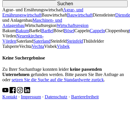
Agrar- und Ernährungswirtschaft
Agrar- und
Ernährungswirtschaft
Bauwirtschaft
Bauwirtschaft
Dienstleister
Dienstle
und Anlagenbau
Maschinen- und
Anlagenbau
Wirtschaftsregion
Wirtschaftsregion
Bakum
Bakum
Barßel
Barßel
Bösel
Bösel
Cappeln
Cappeln
Cloppenburg
Vörden
Neuenkirchen-
Vörden
Saterland
Saterland
Steinfeld
Steinfeld
Thülsfelder
TalsperreVechta
Vechta
Visbek
Visbek
Keine Suchergebnisse
Zu Ihrer Suchanfrage konnten leider
keine passenden
Unternehmen
gefunden werden. Bitte passen Sie Ihre Anfrage an
oder
setzen Sie die Suche auf die Standardwerte zurück
.
Kontakt
·
Impressum
·
Datenschutz
·
Barrierefreiheit