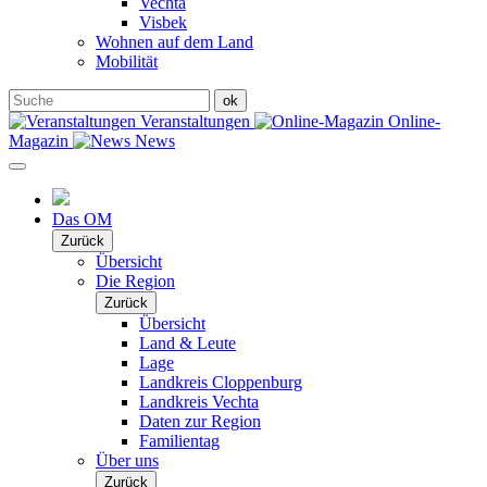
Vechta
Visbek
Wohnen auf dem Land
Mobilität
Veranstaltungen
Online-
Magazin
News
Das OM
Zurück
Übersicht
Die Region
Zurück
Übersicht
Land & Leute
Lage
Landkreis Cloppenburg
Landkreis Vechta
Daten zur Region
Familientag
Über uns
Zurück