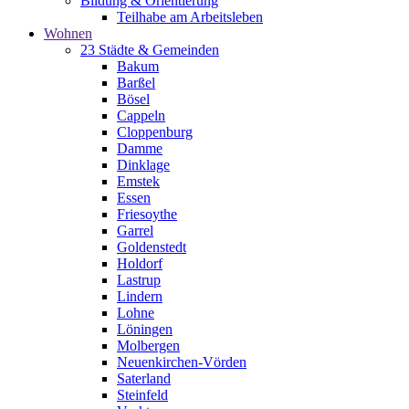
Bildung & Orientierung
Teilhabe am Arbeitsleben
Wohnen
23 Städte & Gemeinden
Bakum
Barßel
Bösel
Cappeln
Cloppenburg
Damme
Dinklage
Emstek
Essen
Friesoythe
Garrel
Goldenstedt
Holdorf
Lastrup
Lindern
Lohne
Löningen
Molbergen
Neuenkirchen-Vörden
Saterland
Steinfeld