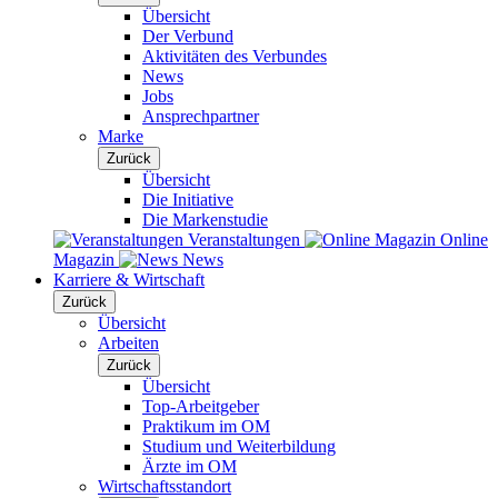
Übersicht
Der Verbund
Aktivitäten des Verbundes
News
Jobs
Ansprechpartner
Marke
Zurück
Übersicht
Die Initiative
Die Markenstudie
Veranstaltungen
Online
Magazin
News
Karriere & Wirtschaft
Zurück
Übersicht
Arbeiten
Zurück
Übersicht
Top-Arbeitgeber
Praktikum im OM
Studium und Weiterbildung
Ärzte im OM
Wirtschaftsstandort