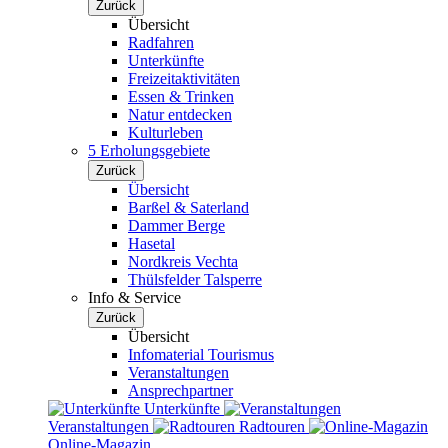
Zurück
Übersicht
Radfahren
Unterkünfte
Freizeitaktivitäten
Essen & Trinken
Natur entdecken
Kulturleben
5 Erholungsgebiete
Zurück
Übersicht
Barßel & Saterland
Dammer Berge
Hasetal
Nordkreis Vechta
Thülsfelder Talsperre
Info & Service
Zurück
Übersicht
Infomaterial Tourismus
Veranstaltungen
Ansprechpartner
Unterkünfte
Veranstaltungen
Radtouren
Online-Magazin