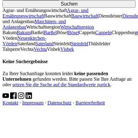
Agrar- und Ernährungswirtschaft
Agrar- und
Ernährungswirtschaft
Bauwirtschaft
Bauwirtschaft
Dienstleister
Dienstle
und Anlagenbau
Maschinen- und
Anlagenbau
Wirtschaftsregion
Wirtschaftsregion
Bakum
Bakum
Barßel
Barßel
Bösel
Bösel
Cappeln
Cappeln
Cloppenburg
Vörden
Neuenkirchen-
Vörden
Saterland
Saterland
Steinfeld
Steinfeld
Thülsfelder
TalsperreVechta
Vechta
Visbek
Visbek
Keine Suchergebnisse
Zu Ihrer Suchanfrage konnten leider
keine passenden
Unternehmen
gefunden werden. Bitte passen Sie Ihre Anfrage an
oder
setzen Sie die Suche auf die Standardwerte zurück
.
Kontakt
·
Impressum
·
Datenschutz
·
Barrierefreiheit