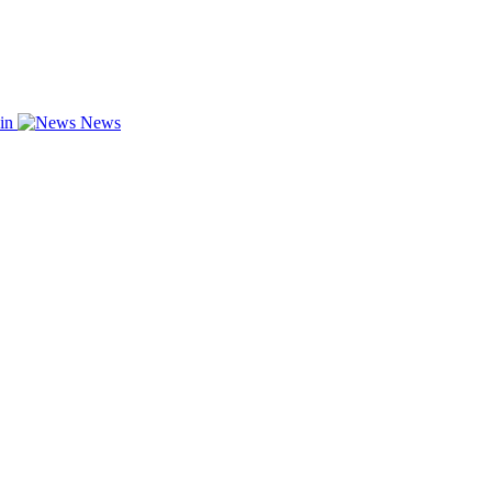
zin
News