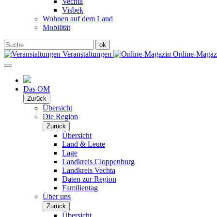
Vechta
Visbek
Wohnen auf dem Land
Mobilität
Veranstaltungen
Online-Maga
Das OM
Zurück
Übersicht
Die Region
Zurück
Übersicht
Land & Leute
Lage
Landkreis Cloppenburg
Landkreis Vechta
Daten zur Region
Familientag
Über uns
Zurück
Übersicht