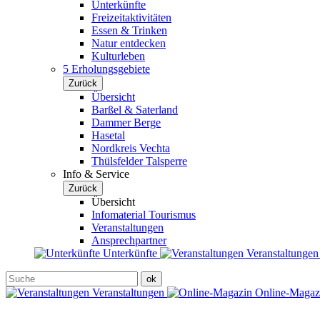
Unterkünfte
Freizeitaktivitäten
Essen & Trinken
Natur entdecken
Kulturleben
5 Erholungsgebiete
Zurück
Übersicht
Barßel & Saterland
Dammer Berge
Hasetal
Nordkreis Vechta
Thülsfelder Talsperre
Info & Service
Zurück
Übersicht
Infomaterial Tourismus
Veranstaltungen
Ansprechpartner
Unterkünfte
Veranstaltunge
Veranstaltungen
Online-Maga