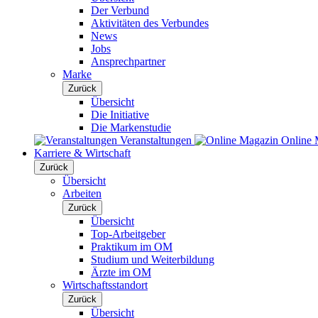
Der Verbund
Aktivitäten des Verbundes
News
Jobs
Ansprechpartner
Marke
Zurück
Übersicht
Die Initiative
Die Markenstudie
Veranstaltungen
Online 
Karriere & Wirtschaft
Zurück
Übersicht
Arbeiten
Zurück
Übersicht
Top-Arbeitgeber
Praktikum im OM
Studium und Weiterbildung
Ärzte im OM
Wirtschaftsstandort
Zurück
Übersicht