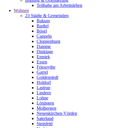
Bildung & Orientierung
Teilhabe am Arbeitsleben
Wohnen
23 Städte & Gemeinden
Bakum
Barßel
Bösel
Cappeln
Cloppenburg
Damme
Dinklage
Emstek
Essen
Friesoythe
Garrel
Goldenstedt
Holdorf
Lastrup
Lindern
Lohne
Löningen
Molbergen
Neuenkirchen-Vörden
Saterland
Steinfeld