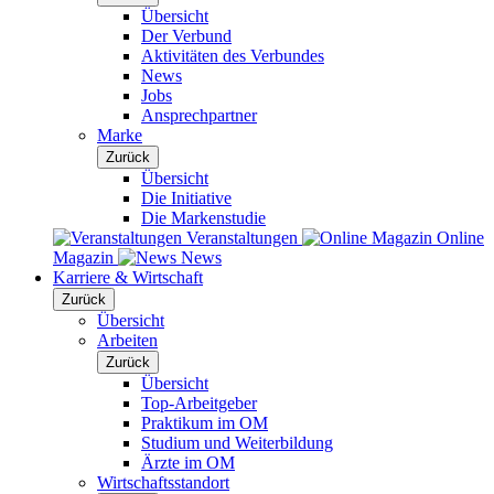
Übersicht
Der Verbund
Aktivitäten des Verbundes
News
Jobs
Ansprechpartner
Marke
Zurück
Übersicht
Die Initiative
Die Markenstudie
Veranstaltungen
Online
Magazin
News
Karriere & Wirtschaft
Zurück
Übersicht
Arbeiten
Zurück
Übersicht
Top-Arbeitgeber
Praktikum im OM
Studium und Weiterbildung
Ärzte im OM
Wirtschaftsstandort