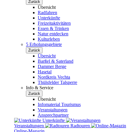
Zurück
Übersicht
Radfahren
Unterkünfte
Freizeitaktivitäten
Essen & Trinken
Natur entdecken
Kulturleben
5 Erholungsgebiete
Zurück
Übersicht
Barßel & Saterland
Dammer Berge
Hasetal
Nordkreis Vechta
Thülsfelder Talsperre
Info & Service
Zurück
Übersicht
Infomaterial Tourismus
Veranstaltungen
Ansprechpartner
Unterkünfte
Veranstaltungen
Radtouren
Online-Magazin