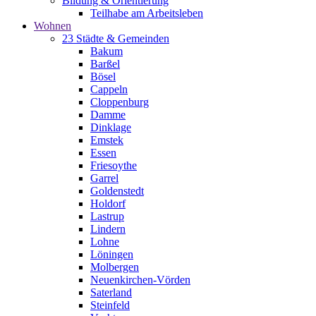
Bildung & Orientierung
Teilhabe am Arbeitsleben
Wohnen
23 Städte & Gemeinden
Bakum
Barßel
Bösel
Cappeln
Cloppenburg
Damme
Dinklage
Emstek
Essen
Friesoythe
Garrel
Goldenstedt
Holdorf
Lastrup
Lindern
Lohne
Löningen
Molbergen
Neuenkirchen-Vörden
Saterland
Steinfeld