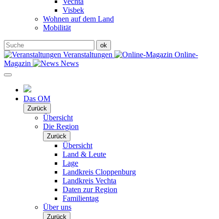
Vechta
Visbek
Wohnen auf dem Land
Mobilität
Veranstaltungen
Online-
Magazin
News
Das OM
Zurück
Übersicht
Die Region
Zurück
Übersicht
Land & Leute
Lage
Landkreis Cloppenburg
Landkreis Vechta
Daten zur Region
Familientag
Über uns
Zurück