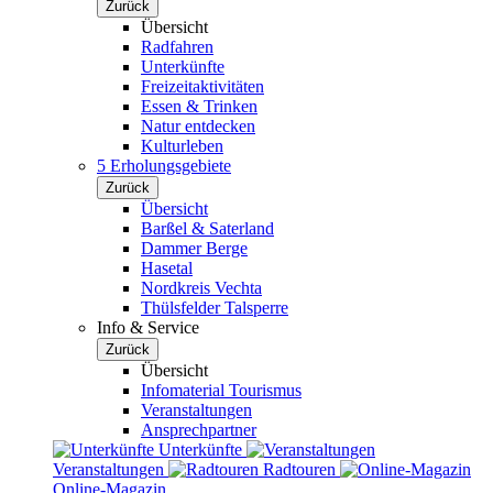
Zurück
Übersicht
Radfahren
Unterkünfte
Freizeitaktivitäten
Essen & Trinken
Natur entdecken
Kulturleben
5 Erholungsgebiete
Zurück
Übersicht
Barßel & Saterland
Dammer Berge
Hasetal
Nordkreis Vechta
Thülsfelder Talsperre
Info & Service
Zurück
Übersicht
Infomaterial Tourismus
Veranstaltungen
Ansprechpartner
Unterkünfte
Veranstaltungen
Radtouren
Online-Magazin