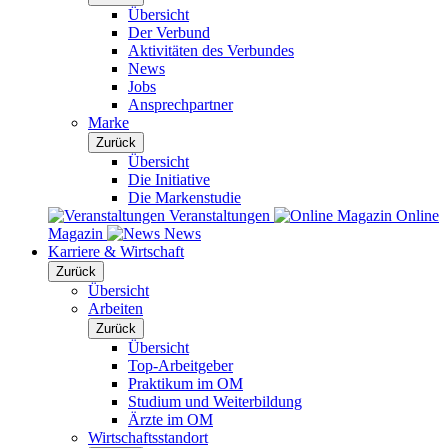
Übersicht
Der Verbund
Aktivitäten des Verbundes
News
Jobs
Ansprechpartner
Marke
Zurück
Übersicht
Die Initiative
Die Markenstudie
Veranstaltungen
Online
Magazin
News
Karriere & Wirtschaft
Zurück
Übersicht
Arbeiten
Zurück
Übersicht
Top-Arbeitgeber
Praktikum im OM
Studium und Weiterbildung
Ärzte im OM
Wirtschaftsstandort