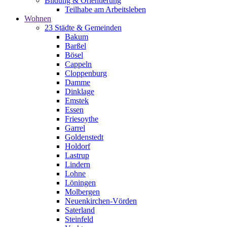
Bildung & Orientierung
Teilhabe am Arbeitsleben
Wohnen
23 Städte & Gemeinden
Bakum
Barßel
Bösel
Cappeln
Cloppenburg
Damme
Dinklage
Emstek
Essen
Friesoythe
Garrel
Goldenstedt
Holdorf
Lastrup
Lindern
Lohne
Löningen
Molbergen
Neuenkirchen-Vörden
Saterland
Steinfeld