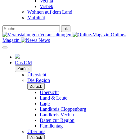
Vechta
Visbek
Wohnen auf dem Land
Mobilität
Veranstaltungen
Online-
Magazin
News
Das OM
Zurück
Übersicht
Die Region
Zurück
Übersicht
Land & Leute
Lage
Landkreis Cloppenburg
Landkreis Vechta
Daten zur Region
Familientag
Über uns
Zurück