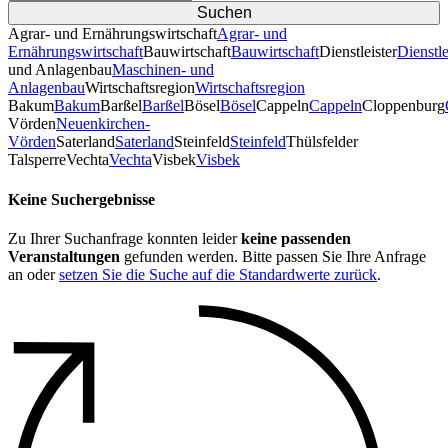
Agrar- und Ernährungswirtschaft
Agrar- und
Ernährungswirtschaft
Bauwirtschaft
Bauwirtschaft
Dienstleister
Dienstle
und Anlagenbau
Maschinen- und
Anlagenbau
Wirtschaftsregion
Wirtschaftsregion
Bakum
Bakum
Barßel
Barßel
Bösel
Bösel
Cappeln
Cappeln
Cloppenburg
Vörden
Neuenkirchen-
Vörden
Saterland
Saterland
Steinfeld
Steinfeld
Thülsfelder
TalsperreVechta
Vechta
Visbek
Visbek
Keine Suchergebnisse
Zu Ihrer Suchanfrage konnten leider
keine passenden
Veranstaltungen
gefunden werden. Bitte passen Sie Ihre Anfrage
an oder
setzen Sie die Suche auf die Standardwerte zurück
.