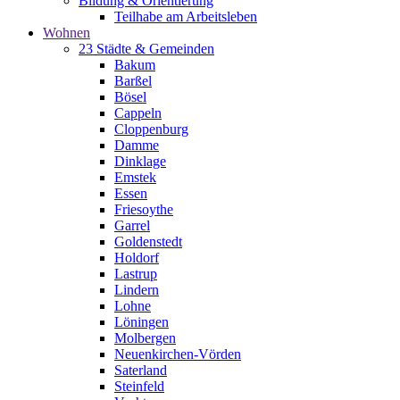
Bildung & Orientierung
Teilhabe am Arbeitsleben
Wohnen
23 Städte & Gemeinden
Bakum
Barßel
Bösel
Cappeln
Cloppenburg
Damme
Dinklage
Emstek
Essen
Friesoythe
Garrel
Goldenstedt
Holdorf
Lastrup
Lindern
Lohne
Löningen
Molbergen
Neuenkirchen-Vörden
Saterland
Steinfeld