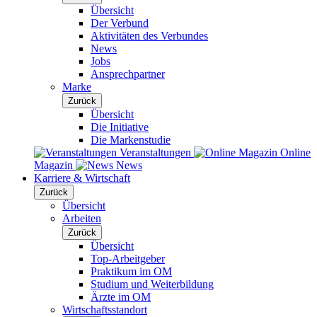
Übersicht
Der Verbund
Aktivitäten des Verbundes
News
Jobs
Ansprechpartner
Marke
Zurück
Übersicht
Die Initiative
Die Markenstudie
Veranstaltungen
Online
Magazin
News
Karriere & Wirtschaft
Zurück
Übersicht
Arbeiten
Zurück
Übersicht
Top-Arbeitgeber
Praktikum im OM
Studium und Weiterbildung
Ärzte im OM
Wirtschaftsstandort