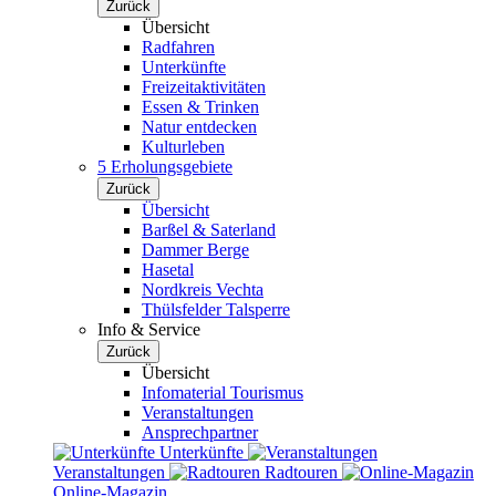
Zurück
Übersicht
Radfahren
Unterkünfte
Freizeitaktivitäten
Essen & Trinken
Natur entdecken
Kulturleben
5 Erholungsgebiete
Zurück
Übersicht
Barßel & Saterland
Dammer Berge
Hasetal
Nordkreis Vechta
Thülsfelder Talsperre
Info & Service
Zurück
Übersicht
Infomaterial Tourismus
Veranstaltungen
Ansprechpartner
Unterkünfte
Veranstaltungen
Radtouren
Online-Magazin