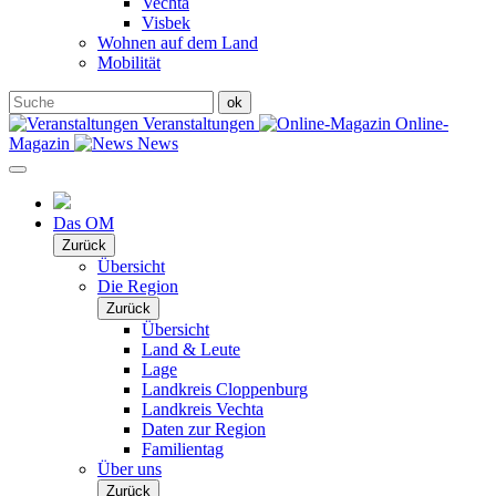
Vechta
Visbek
Wohnen auf dem Land
Mobilität
Veranstaltungen
Online-
Magazin
News
Das OM
Zurück
Übersicht
Die Region
Zurück
Übersicht
Land & Leute
Lage
Landkreis Cloppenburg
Landkreis Vechta
Daten zur Region
Familientag
Über uns
Zurück