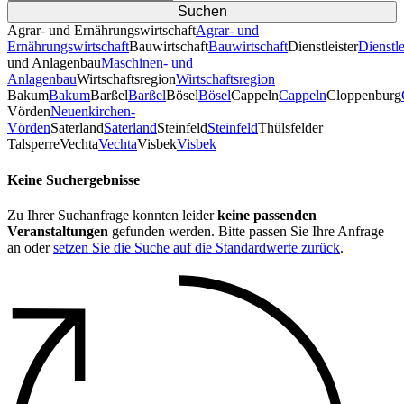
Agrar- und Ernährungswirtschaft
Agrar- und
Ernährungswirtschaft
Bauwirtschaft
Bauwirtschaft
Dienstleister
Dienstle
und Anlagenbau
Maschinen- und
Anlagenbau
Wirtschaftsregion
Wirtschaftsregion
Bakum
Bakum
Barßel
Barßel
Bösel
Bösel
Cappeln
Cappeln
Cloppenburg
Vörden
Neuenkirchen-
Vörden
Saterland
Saterland
Steinfeld
Steinfeld
Thülsfelder
TalsperreVechta
Vechta
Visbek
Visbek
Keine Suchergebnisse
Zu Ihrer Suchanfrage konnten leider
keine passenden
Veranstaltungen
gefunden werden. Bitte passen Sie Ihre Anfrage
an oder
setzen Sie die Suche auf die Standardwerte zurück
.