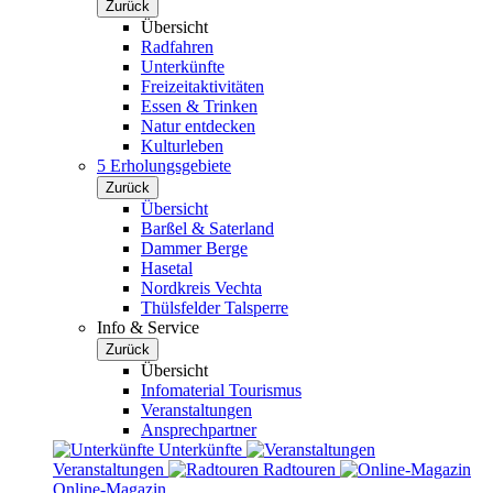
Zurück
Übersicht
Radfahren
Unterkünfte
Freizeitaktivitäten
Essen & Trinken
Natur entdecken
Kulturleben
5 Erholungsgebiete
Zurück
Übersicht
Barßel & Saterland
Dammer Berge
Hasetal
Nordkreis Vechta
Thülsfelder Talsperre
Info & Service
Zurück
Übersicht
Infomaterial Tourismus
Veranstaltungen
Ansprechpartner
Unterkünfte
Veranstaltungen
Radtouren
Online-Magazin