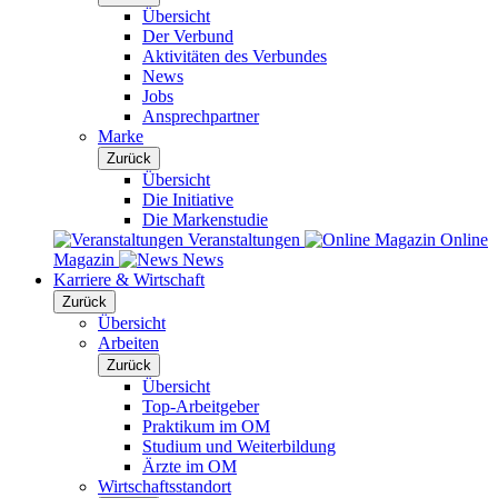
Übersicht
Der Verbund
Aktivitäten des Verbundes
News
Jobs
Ansprechpartner
Marke
Zurück
Übersicht
Die Initiative
Die Markenstudie
Veranstaltungen
Online
Magazin
News
Karriere & Wirtschaft
Zurück
Übersicht
Arbeiten
Zurück
Übersicht
Top-Arbeitgeber
Praktikum im OM
Studium und Weiterbildung
Ärzte im OM
Wirtschaftsstandort