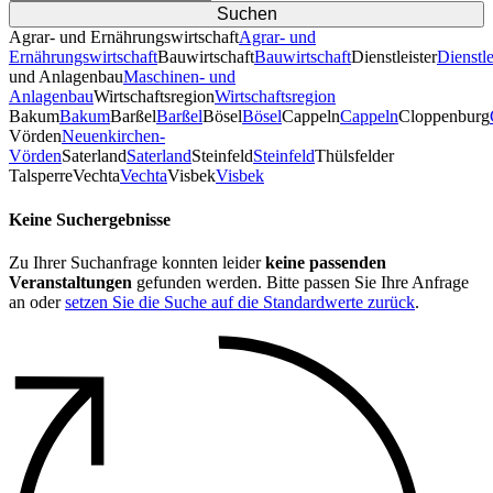
Agrar- und Ernährungswirtschaft
Agrar- und
Ernährungswirtschaft
Bauwirtschaft
Bauwirtschaft
Dienstleister
Dienstle
und Anlagenbau
Maschinen- und
Anlagenbau
Wirtschaftsregion
Wirtschaftsregion
Bakum
Bakum
Barßel
Barßel
Bösel
Bösel
Cappeln
Cappeln
Cloppenburg
Vörden
Neuenkirchen-
Vörden
Saterland
Saterland
Steinfeld
Steinfeld
Thülsfelder
TalsperreVechta
Vechta
Visbek
Visbek
Keine Suchergebnisse
Zu Ihrer Suchanfrage konnten leider
keine passenden
Veranstaltungen
gefunden werden. Bitte passen Sie Ihre Anfrage
an oder
setzen Sie die Suche auf die Standardwerte zurück
.