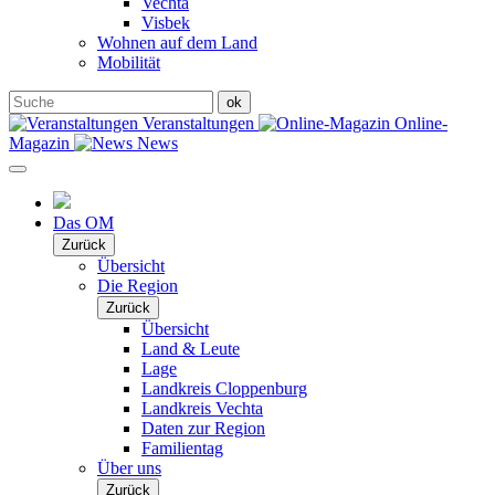
Vechta
Visbek
Wohnen auf dem Land
Mobilität
Veranstaltungen
Online-
Magazin
News
Das OM
Zurück
Übersicht
Die Region
Zurück
Übersicht
Land & Leute
Lage
Landkreis Cloppenburg
Landkreis Vechta
Daten zur Region
Familientag
Über uns
Zurück