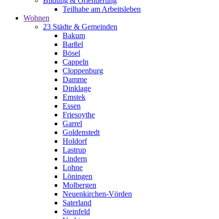
Bildung & Orientierung
Teilhabe am Arbeitsleben
Wohnen
23 Städte & Gemeinden
Bakum
Barßel
Bösel
Cappeln
Cloppenburg
Damme
Dinklage
Emstek
Essen
Friesoythe
Garrel
Goldenstedt
Holdorf
Lastrup
Lindern
Lohne
Löningen
Molbergen
Neuenkirchen-Vörden
Saterland
Steinfeld