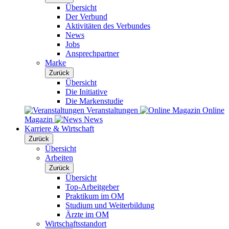
Übersicht
Der Verbund
Aktivitäten des Verbundes
News
Jobs
Ansprechpartner
Marke
Zurück
Übersicht
Die Initiative
Die Markenstudie
Veranstaltungen
Online
Magazin
News
Karriere & Wirtschaft
Zurück
Übersicht
Arbeiten
Zurück
Übersicht
Top-Arbeitgeber
Praktikum im OM
Studium und Weiterbildung
Ärzte im OM
Wirtschaftsstandort