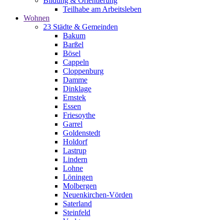
Bildung & Orientierung
Teilhabe am Arbeitsleben
Wohnen
23 Städte & Gemeinden
Bakum
Barßel
Bösel
Cappeln
Cloppenburg
Damme
Dinklage
Emstek
Essen
Friesoythe
Garrel
Goldenstedt
Holdorf
Lastrup
Lindern
Lohne
Löningen
Molbergen
Neuenkirchen-Vörden
Saterland
Steinfeld