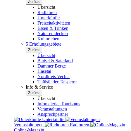
Zurück
Übersicht
Radfahren
Unterkünfte
Freizeitaktivitäten
Essen & Trinken
Natur entdecken
Kulturleben
5 Erholungsgebiete
Zurück
Übersicht
Barßel & Saterland
Dammer Berge
Hasetal
Nordkreis Vechta
Thülsfelder Talsperre
Info & Service
Zurück
Übersicht
Infomaterial Tourismus
Veranstaltungen
Ansprechpartner
Unterkünfte
Veranstaltungen
Radtouren
Online-Magazin