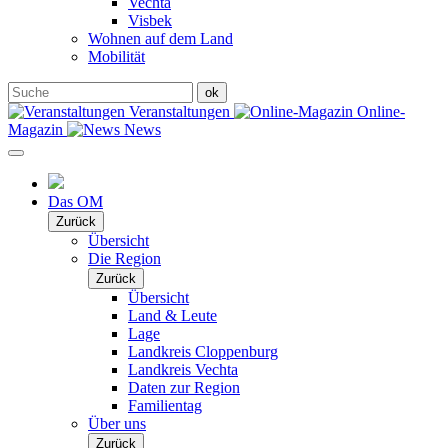
Vechta
Visbek
Wohnen auf dem Land
Mobilität
Veranstaltungen
Online-
Magazin
News
Das OM
Zurück
Übersicht
Die Region
Zurück
Übersicht
Land & Leute
Lage
Landkreis Cloppenburg
Landkreis Vechta
Daten zur Region
Familientag
Über uns
Zurück