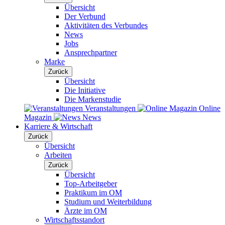
Übersicht
Der Verbund
Aktivitäten des Verbundes
News
Jobs
Ansprechpartner
Marke
Zurück
Übersicht
Die Initiative
Die Markenstudie
Veranstaltungen
Online
Magazin
News
Karriere & Wirtschaft
Zurück
Übersicht
Arbeiten
Zurück
Übersicht
Top-Arbeitgeber
Praktikum im OM
Studium und Weiterbildung
Ärzte im OM
Wirtschaftsstandort