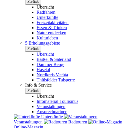
Zurück
Übersicht
Radfahren
Unterkünfte
Freizeitaktivitäten
Essen & Trinken
Natur entdecken
Kulturleben
5 Erholungsgebiete
Zurück
Übersicht
Barßel & Saterland
Dammer Berge
Hasetal
Nordkreis Vechta
Thülsfelder Talsperre
Info & Service
Zurück
Übersicht
Infomaterial Tourismus
Veranstaltungen
Ansprechpartner
Unterkünfte
Veranstaltungen
Radtouren
Online-Magazin