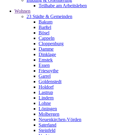
Bildung & Orientierung
Teilhabe am Arbeitsleben
Wohnen
23 Städte & Gemeinden
Bakum
Barßel
Bösel
Cappeln
Cloppenburg
Damme
Dinklage
Emstek
Essen
Friesoythe
Garrel
Goldenstedt
Holdorf
Lastrup
Lindern
Lohne
Löningen
Molbergen
Neuenkirchen-Vörden
Saterland
Steinfeld