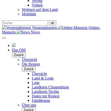
Vechta
Visbek
Wohnen auf dem Land
Mobilität
Veranstaltungen
Online-
Magazin
News
Das OM
Zurück
Übersicht
Die Region
Zurück
Übersicht
Land & Leute
Lage
Landkreis Cloppenburg
Landkreis Vechta
Daten zur Region
Familientag
Über uns
Zurück