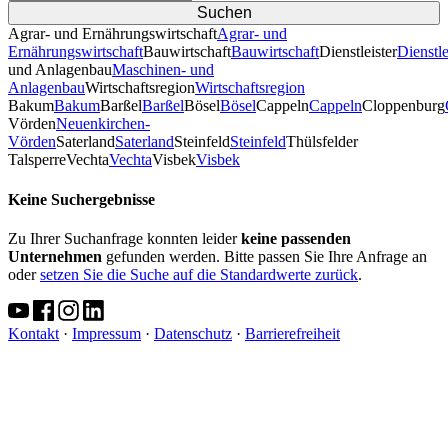
Agrar- und Ernährungswirtschaft
Agrar- und
Ernährungswirtschaft
Bauwirtschaft
Bauwirtschaft
Dienstleister
Dienstle
und Anlagenbau
Maschinen- und
Anlagenbau
Wirtschaftsregion
Wirtschaftsregion
Bakum
Bakum
Barßel
Barßel
Bösel
Bösel
Cappeln
Cappeln
Cloppenburg
Vörden
Neuenkirchen-
Vörden
Saterland
Saterland
Steinfeld
Steinfeld
Thülsfelder
TalsperreVechta
Vechta
Visbek
Visbek
Keine Suchergebnisse
Zu Ihrer Suchanfrage konnten leider
keine passenden
Unternehmen
gefunden werden. Bitte passen Sie Ihre Anfrage an
oder
setzen Sie die Suche auf die Standardwerte zurück
.
Kontakt
·
Impressum
·
Datenschutz
·
Barrierefreiheit