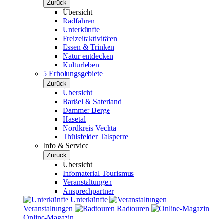
Zurück
Übersicht
Radfahren
Unterkünfte
Freizeitaktivitäten
Essen & Trinken
Natur entdecken
Kulturleben
5 Erholungsgebiete
Zurück
Übersicht
Barßel & Saterland
Dammer Berge
Hasetal
Nordkreis Vechta
Thülsfelder Talsperre
Info & Service
Zurück
Übersicht
Infomaterial Tourismus
Veranstaltungen
Ansprechpartner
Unterkünfte
Veranstaltungen
Radtouren
Online-Magazin