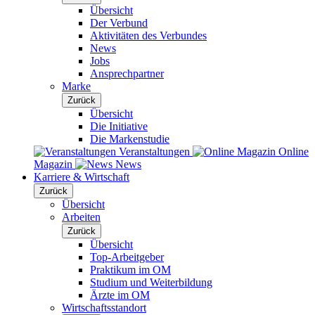
Übersicht
Der Verbund
Aktivitäten des Verbundes
News
Jobs
Ansprechpartner
Marke
Zurück
Übersicht
Die Initiative
Die Markenstudie
Veranstaltungen
Online
Magazin
News
Karriere & Wirtschaft
Zurück
Übersicht
Arbeiten
Zurück
Übersicht
Top-Arbeitgeber
Praktikum im OM
Studium und Weiterbildung
Ärzte im OM
Wirtschaftsstandort