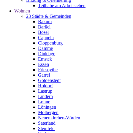
Bildung & Orientierung
Teilhabe am Arbeitsleben
Wohnen
23 Städte & Gemeinden
Bakum
Barßel
Bösel
Cappeln
Cloppenburg
Damme
Dinklage
Emstek
Essen
Friesoythe
Garrel
Goldenstedt
Holdorf
Lastrup
Lindern
Lohne
Löningen
Molbergen
Neuenkirchen-Vörden
Saterland
Steinfeld