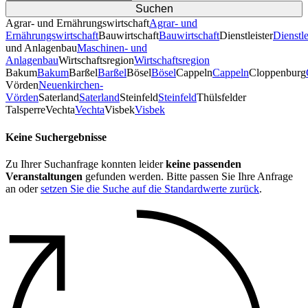
Agrar- und Ernährungswirtschaft
Agrar- und
Ernährungswirtschaft
Bauwirtschaft
Bauwirtschaft
Dienstleister
Dienstle
und Anlagenbau
Maschinen- und
Anlagenbau
Wirtschaftsregion
Wirtschaftsregion
Bakum
Bakum
Barßel
Barßel
Bösel
Bösel
Cappeln
Cappeln
Cloppenburg
Vörden
Neuenkirchen-
Vörden
Saterland
Saterland
Steinfeld
Steinfeld
Thülsfelder
TalsperreVechta
Vechta
Visbek
Visbek
Keine Suchergebnisse
Zu Ihrer Suchanfrage konnten leider
keine passenden
Veranstaltungen
gefunden werden. Bitte passen Sie Ihre Anfrage
an oder
setzen Sie die Suche auf die Standardwerte zurück
.