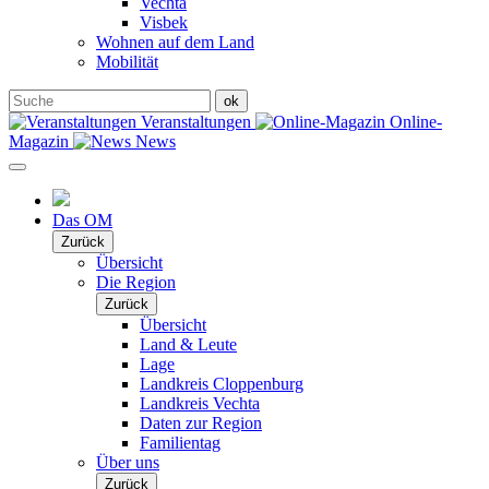
Vechta
Visbek
Wohnen auf dem Land
Mobilität
Veranstaltungen
Online-
Magazin
News
Das OM
Zurück
Übersicht
Die Region
Zurück
Übersicht
Land & Leute
Lage
Landkreis Cloppenburg
Landkreis Vechta
Daten zur Region
Familientag
Über uns
Zurück